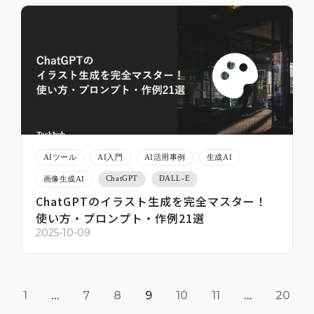
AIツール
AI入門
AI活用事例
生成AI
ChatGPT
DALL-E
画像生成AI
ChatGPTのイラスト生成を完全マスター！
使い方・プロンプト・作例21選
2025-10-09
1
…
7
8
9
10
11
…
20