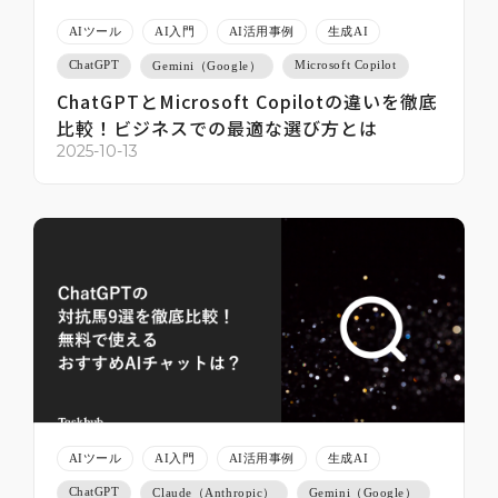
AIツール
AI入門
AI活用事例
生成AI
ChatGPT
Microsoft Copilot
Gemini（Google）
ChatGPTとMicrosoft Copilotの違いを徹底
比較！ビジネスでの最適な選び方とは
2025-10-13
AIツール
AI入門
AI活用事例
生成AI
ChatGPT
Claude（Anthropic）
Gemini（Google）