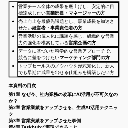
営業チーム全体の成果を底上げし、安定的に目
標達成したい
営業部長・マネージャーの方
売上向上を最優先課題とし、事業成長を加速さ
せたい
経営者・事業責任者の方
営業活動の属人化に課題を感じ、組織的な営業
力の強化を模索している
営業企画の方
データに基づいた科学的な営業アプローチで、
競合に差をつけたい
マーケティング部門の方
トップセールスのノウハウを形式知化し、新人
でも早期に成果を出せる仕組みを構築したい方
本資料の目次
第1章 なぜ今、社内業務の改革にAI活用が不可欠なの
か？
第2章 営業業績をアップさせる、生成AI活用テクニッ
ク
第3章 営業実績をアップさせた事例
第4章 Taskhubで実現できること