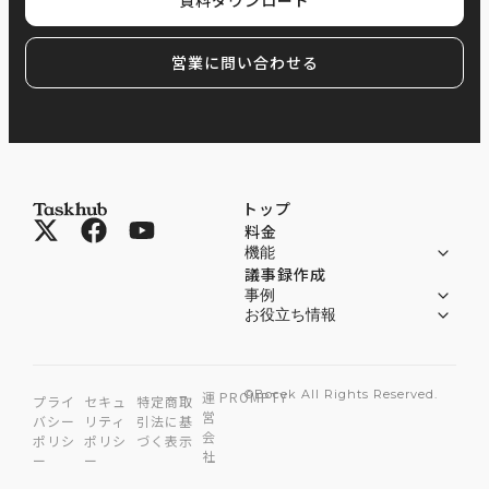
資料ダウンロード
営業に問い合わせる
トップ
料金
機能
議事録作成
事例
お役立ち情報
©Bocek All Rights Reserved.
運
PROMPTY
プライ
セキュ
特定商取
営
バシー
リティ
引法に基
会
ポリシ
ポリシ
づく表示
社
ー
ー