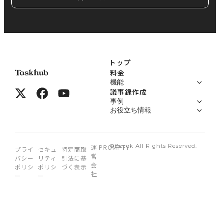
トップ
料金
機能
議事録作成
事例
お役立ち情報
©Bocek All Rights Reserved.
運
PROMPTY
プライ
セキュ
特定商取
営
バシー
リティ
引法に基
会
ポリシ
ポリシ
づく表示
社
ー
ー