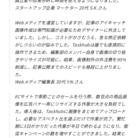
画立案や効果分析に時間を使えるようになりました。
スタートアップ企業 マーケター 20代 S.K.さん
Webメディアを運営していますが、記事のアイキャッチ
画像作成は専門知識が必要なためデザイナーに外注して
いました。しかし、コストがかさむうえ、急な修正依頼
がしづらいのが悩みでした。Taskhubは誰でも直感的に
操作できるため、編集部のメンバー自身で画像の切り抜
きやリサイズが可能に。結果、画像制作の外注費を90%
削減し、記事公開までのスピードも格段に上がりまし
た。
Webメディア編集長 30代 Y.N.さん
ECサイトで季節ごとのセールを行う際、数百点の商品画
像を広告バナー用にリサイズする作業が大きな負担でし
た。導入後は、Taskhubに画像をまとめてアップロード
し、必要なアスペクト比を選ぶだけで作業が完了。繁忙
期に3日がかりだった作業が半日で終わるようになり、販
促キャンペーンの数を増やすことができました。結果と