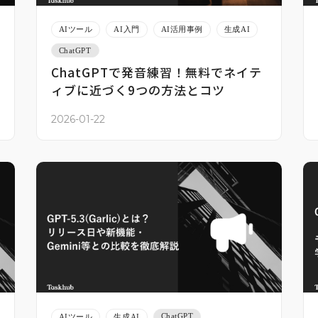
AIツール
AI入門
AI活用事例
生成AI
ChatGPT
ChatGPTで発音練習！無料でネイテ
ィブに近づく9つの方法とコツ
2026-01-22
ChatGPT
AIツール
生成AI