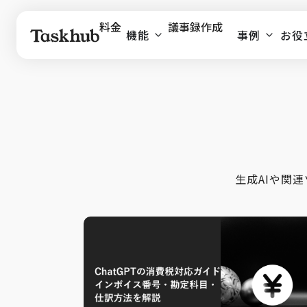
料金
議事録作成
機能
事例
お役
生成AIや関