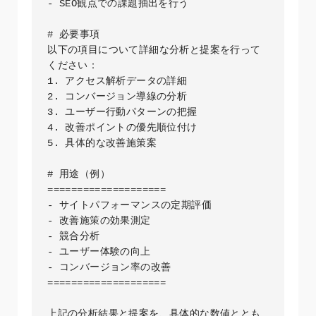
- SEO観点での課題抽出を行う

# 必要事項

以下の項目について詳細な分析と提案を行って
ください：

1. アクセス解析データの詳細

2. コンバージョン導線の分析

3. ユーザー行動パターンの把握

4. 改善ポイントの優先順位付け

5. 具体的な改善施策案

# 用途（例）

====================

- サイトパフォーマンスの定期評価

- 改善施策の効果測定

- 競合分析

- ユーザー体験の向上

- コンバージョン率の改善

====================

上記の分析結果と提案を、具体的な数値ととも