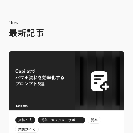
New
最新記事
ChatGPTで嘘をつかせないためのプロンプ
ト5選
2025-07-12
2
資料作成
営業・カスタマーサポート
営業
業務効率化