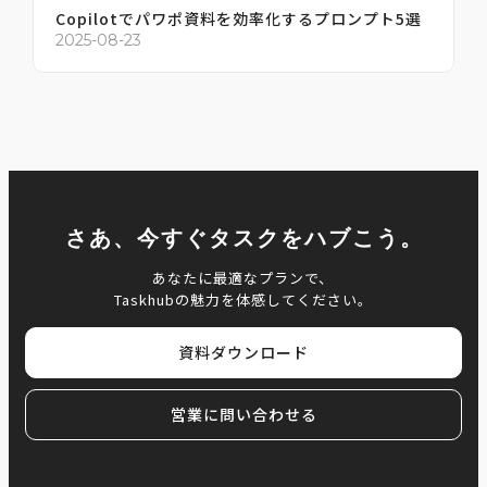
Copilotでパワポ資料を効率化するプロンプト5選
2
2025-08-23
さあ、今すぐタスクをハブこう。
あなたに最適なプランで、
Taskhubの魅力を体感してください。
資料ダウンロード
営業に問い合わせる