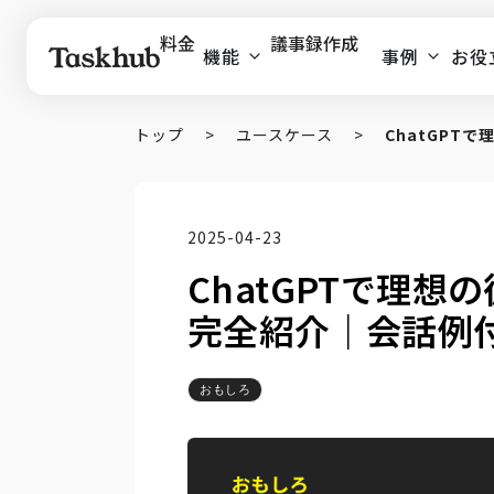
料金
議事録作成
機能
事例
お役
トップ
>
ユースケース
>
ChatGPT
2025-04-23
ChatGPTで理
完全紹介｜会話例
おもしろ