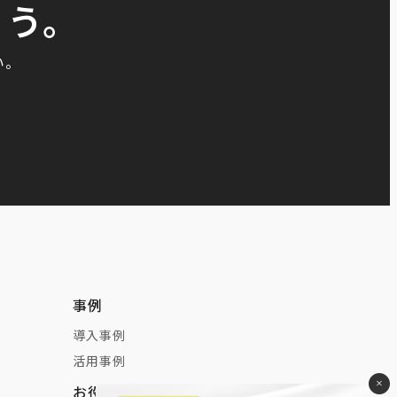
こう。
い。
事例
導入事例
活用事例
×
お役立ち情報