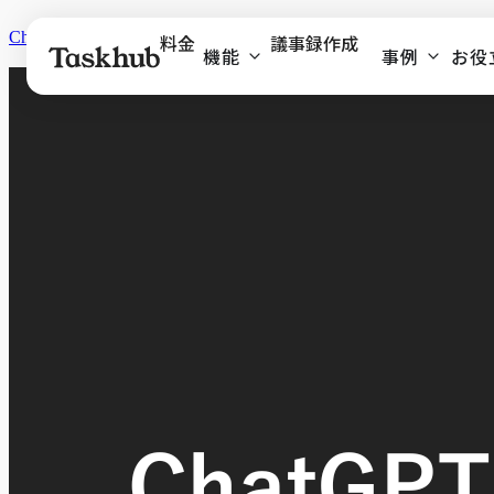
ChatGPTで業務効率化！プロンプトを自動生成する方法を
料金
議事録作成
機能
事例
お役