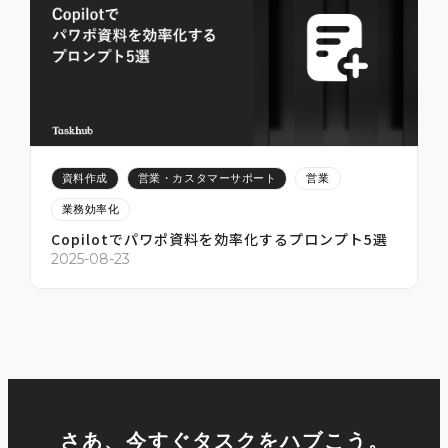
2025-07-12
2
資料作成
営業・カスタマーサポート
営業
業務効率化
Copilotでパワポ資料を効率化するプロンプト5選
2
2025-08-23
さあ、今すぐタスクをハブこう。