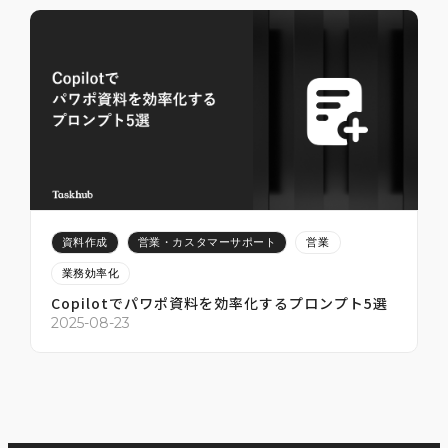
2025-07-12
2
資料作成
営業・カスタマーサポート
営業
業務効率化
Copilotでパワポ資料を効率化するプロンプト5選
2
2025-08-23