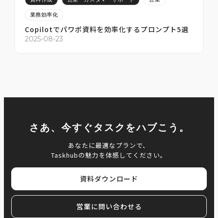
業務効率化
Copilotでパワポ資料を効率化するプロンプト5選
2
2025-08-23
さあ、今すぐタスクをハブこう。
あなたに最適なプランで、
Taskhubの魅力を体感してください。
資料ダウンロード
営業に問い合わせる