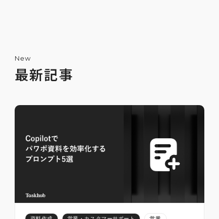
New
最新記事
ChatGPTで嘘をつかせないためのプロンプ
ト5選
2025-07-12
2
資料作成
営業・カスタマーサポート
営業