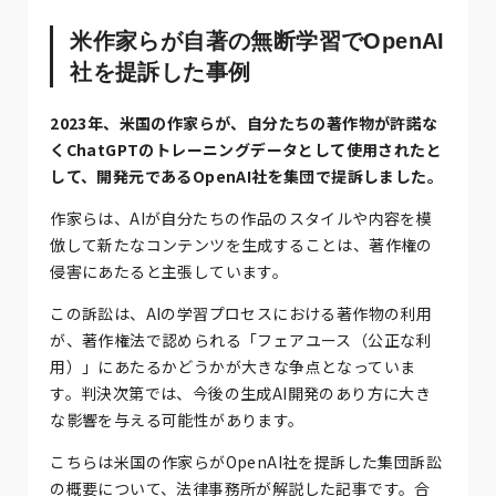
米作家らが自著の無断学習でOpenAI
社を提訴した事例
2023年、米国の作家らが、自分たちの著作物が許諾な
くChatGPTのトレーニングデータとして使用されたと
して、開発元であるOpenAI社を集団で提訴しました。
作家らは、AIが自分たちの作品のスタイルや内容を模
倣して新たなコンテンツを生成することは、著作権の
侵害にあたると主張しています。
この訴訟は、AIの学習プロセスにおける著作物の利用
が、著作権法で認められる「フェアユース（公正な利
用）」にあたるかどうかが大きな争点となっていま
す。判決次第では、今後の生成AI開発のあり方に大き
な影響を与える可能性があります。
こちらは米国の作家らがOpenAI社を提訴した集団訴訟
の概要について、法律事務所が解説した記事です。合