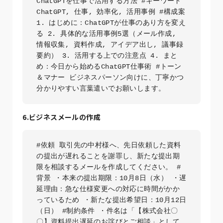
ChatGPTを仕事で活用する方法 #キーワード 
ChatGPT, 仕事, 効率化, 活用事例 #構成案 
1. はじめに：ChatGPTが仕事のあり方を変え
る 2. 具体的な活用事例5選（メール作成, 
情報収集, 資料作成, アイデア出し, 議事録
要約） 3. 活用する上での注意点 4. まと
め：今日から始めるChatGPT仕事術 #トーン
＆マナー ビジネスパーソン向けに、丁寧かつ
分かりやすい言葉遣いでお願いします。
6.ビジネスメールの作成
#依頼 取引先の中村様へ、先日依頼した資料
の提出が遅れることを謝罪し、新たな提出期
限を相談するメールを作成してください。 #
背景 ・本来の提出期限：10月8日（水） ・遅
延理由：急な仕様変更への対応に時間がかか
っているため ・新たな提出希望日：10月12日
（日） #制約条件 ・件名は「【株式会社〇
〇】資料提出遅延のお詫びとご相談」として