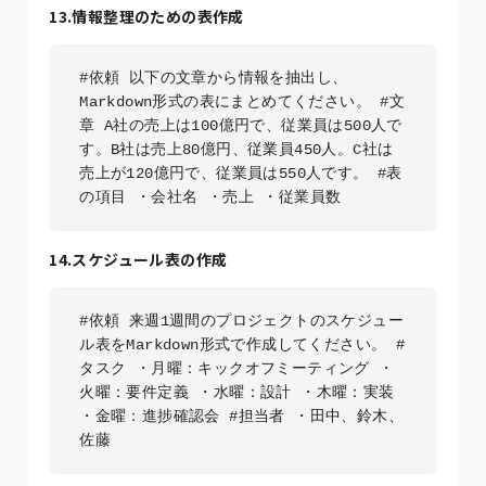
13.情報整理のための表作成
#依頼 以下の文章から情報を抽出し、
Markdown形式の表にまとめてください。 #文
章 A社の売上は100億円で、従業員は500人で
す。B社は売上80億円、従業員450人。C社は
売上が120億円で、従業員は550人です。 #表
の項目 ・会社名 ・売上 ・従業員数
14.スケジュール表の作成
#依頼 来週1週間のプロジェクトのスケジュー
ル表をMarkdown形式で作成してください。 #
タスク ・月曜：キックオフミーティング ・
火曜：要件定義 ・水曜：設計 ・木曜：実装 
・金曜：進捗確認会 #担当者 ・田中、鈴木、
佐藤