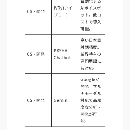
自動化する
IVRy(アイ
AIボイスボ
CS・開発
ブリー)
ット。低コ
ストで導入
可能。
高い日本語
対話精度。
PKSHA
CS・開発
業界特有の
Chatbot
専門用語に
も対応。
Googleが
開発。マル
チモーダル
CS・開発
Gemini
対応で高精
度な分析・
開発が可
能。