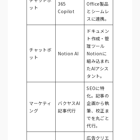
365
Office製品
ット
Copilot
とシームレ
スに連携。
ドキュメン
ト作成・管
理ツール
チャットボ
Notion AI
Notionに
ット
組み込まれ
たAIアシス
タント。
SEOに特
化。記事の
マーケティ
バクヤスAI
企画から執
ング
記事代行
筆、校正ま
でを丸ごと
代行。
広告クリエ