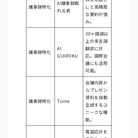
AI議事録取
議事録特化
しと高精度
れる君
な要約が強
み。
30ヶ国語以
上の多言語
AI
翻訳に対
議事録特化
GIJIROKU
応。国際会
議にも活用
可能。
会議内容か
らプレゼン
資料を自動
議事録特化
Tome
生成するユ
ニークな機
能。
電話応対を