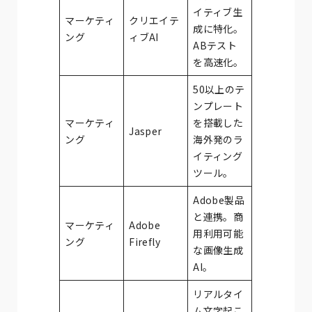
イティブ生
マーケティ
クリエイテ
成に特化。
ング
ィブAI
ABテスト
を高速化。
50以上のテ
ンプレート
マーケティ
を搭載した
Jasper
ング
海外発のラ
イティング
ツール。
Adobe製品
と連携。商
マーケティ
Adobe
用利用可能
ング
Firefly
な画像生成
AI。
リアルタイ
ム文字起こ