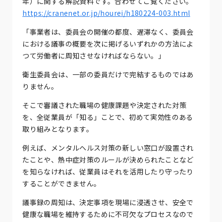
年）に関する解説資料です。合わせてご覧ください。
https://cranenet.or.jp/hourei/h180224-003.html
「事業者は、委員会の開催の都度、遅滞なく、委員会
における議事の概要を次に掲げるいずれかの方法によ
つて労働者に周知させなければならない。」
衛生委員会は、一部の委員だけで完結するものではあ
りません。
そこで審議された職場の健康課題や決定された対策
を、全従業員が「知る」ことで、初めて実効性のある
取り組みとなります。
例えば、メンタルヘルス対策の新しい窓口が設置され
たことや、熱中症対策のルールが決められたことなど
を知らなければ、従業員はそれを活用したり守ったり
することができません。
議事録の周知は、決定事項を現場に浸透させ、安全で
健康な職場を維持するために不可欠なプロセスなので