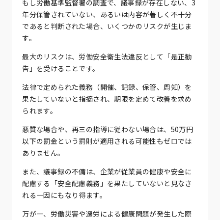
もし労働基準監督署の調査で、議事録が存在しない、3
年分保管されていない、あるいは内容が著しく不十分
であると判断された場合、いくつかのリスクが生じま
す。
最大のリスクは、労働安全衛生法違反として「是正勧
告」を受けることです。
法律で定められた義務（開催、記録、保管、周知）を
果たしていないと指摘され、期限を定めて改善を求め
られます。
悪質な場合や、再三の指導に従わない場合は、50万円
以下の罰金という罰則が適用される可能性もゼロでは
ありません。
また、議事録の不備は、企業が従業員の健康や安全に
配慮する「安全配慮義務」を果たしていないと見なさ
れる一因にもなり得ます。
万が一、労働災害や過労による健康問題が発生した際