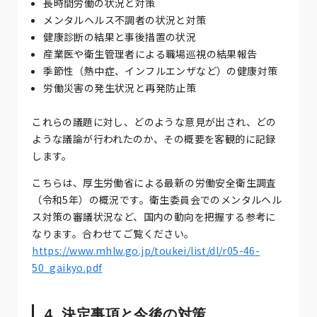
長時間労働の状況と対策
メンタルヘルス不調者の状況と対策
健康診断の結果と事後措置の状況
産業医や衛生管理者による職場巡視の結果報告
季節性（熱中症、インフルエンザなど）の健康対策
労働災害の発生状況と再発防止策
これらの議題に対し、どのような意見が出され、どの
ような議論が行われたのか、その概要を客観的に記録
します。
こちらは、厚生労働省による最新の労働安全衛生調査
（令和5年）の概況です。衛生委員会でのメンタルヘル
ス対策の審議状況など、国内の動向を把握する参考に
なります。合わせてご覧ください。
https://www.mhlw.go.jp/toukei/list/dl/r05-46-
50_gaikyo.pdf
4. 決定事項と今後の対策