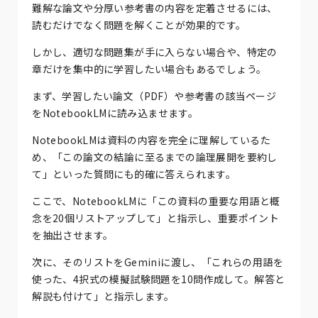
難解な論文や分厚い参考書の内容を定着させるには、
読むだけでなく問題を解くことが効果的です。
しかし、適切な問題集が手に入らない場合や、特定の
章だけを集中的に学習したい場合もあるでしょう。
まず、学習したい論文（PDF）や参考書の該当ページ
をNotebookLMに読み込ませます。
NotebookLMは資料の内容を完全に理解しているた
め、「この論文の結論に至るまでの論理展開を要約し
て」といった質問にも的確に答えられます。
ここで、NotebookLMに「この資料の重要な用語と概
念を20個リストアップして」と指示し、重要ポイント
を抽出させます。
次に、そのリストをGeminiに渡し、「これらの用語を
使った、4択式の模擬試験問題を10問作成して。解答と
解説も付けて」と指示します。