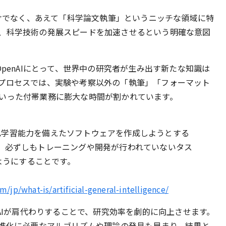
だけでなく、あえて「科学論文執筆」というニッチな領域に特
、科学技術の発展スピードを加速させるという明確な意図
OpenAIにとって、世界中の研究者が生み出す新たな知識は
プロセスでは、実験や考察以外の「執筆」「フォーマット
いった付帯業務に膨大な時間が割かれています。
自己学習能力を備えたソフトウェアを作成しようとする
的は、必ずしもトレーニングや開発が行われていないタス
ようにすることです。
/jp/what-is/artificial-general-intelligence/
をAIが肩代わりすることで、研究効率を劇的に向上させます。
の進化に必要なアルゴリズムや理論の発見も早まり、結果と