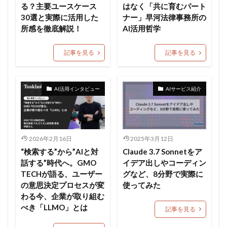
る？主要ユースケース
はなく「共に育むパート
30選と実際に活用した
ナー」早河法律事務所の
所感を徹底解説！
AI活用哲学
記事を見る
記事を見る
AI活用インタビュー
AIサービス紹介
2026年2月16日
2025年3月12日
“検索する”から”AIと対
Claude 3.7 Sonnetをア
話する”時代へ。GMO
イデア出しやコーディン
TECHが語る、ユーザー
グなど、8分野で実際に
の意思決定プロセスが変
使ってみた
わる今、企業が取り組む
べき「LLMO」とは
記事を見る