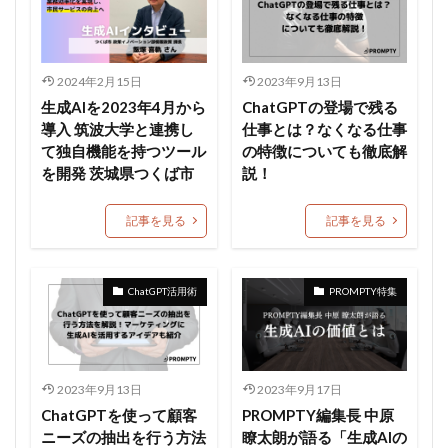
2024年2月15日
2023年9月13日
生成AIを2023年4月から
ChatGPTの登場で残る
導入 筑波大学と連携し
仕事とは？なくなる仕事
て独自機能を持つツール
の特徴についても徹底解
を開発 茨城県つくば市
説！
記事を見る
記事を見る
ChatGPT活用術
PROMPTY特集
2023年9月13日
2023年9月17日
ChatGPTを使って顧客
PROMPTY編集長 中原
ニーズの抽出を行う方法
瞭太朗が語る「生成AIの