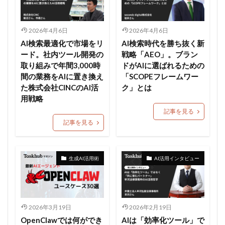
2026年4月6日
2026年4月6日
AI検索最適化で市場をリ
AI検索時代を勝ち抜く新
ード。社内ツール開発の
戦略「AEO」。ブラン
取り組みで年間3,000時
ドがAIに選ばれるための
間の業務をAIに置き換え
「SCOPEフレームワー
た株式会社CINCのAI活
ク」とは
用戦略
記事を見る
記事を見る
生成AI活用術
AI活用インタビュー
2026年3月19日
2026年2月19日
OpenClawでは何ができ
AIは「効率化ツール」で