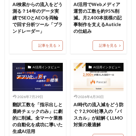
AI検索からの流入をどう
AI活用でWebメディア
測る？14年のデータ実
運営の工数を約95%削
績でSEOとAEOを両輪
減。月2,400本規模の記
で回す分析ツール「ブラ
事制作を支えるAuticle
ンドレーダー」
の仕組み
記事を見る
記事を見る
AI活用インタビュー
AI活用インタビュー
2026年7月29日
2026年6月30日
翻訳工数を「指示出しと
AI時代の流入減をどう防
最終チェックのみ」に劇
ぐ？2,900社導入の「パ
的に削減。全マーケ業務
スカル」が紐解くLLMO
の自動化を成功に導いた
対策の最適解
生成AI活用