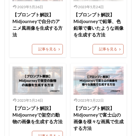
2023年5月26日
2023年5月24日
【プロンプト解説】
【プロンプト解説】
Midjourneyで自分のア
Midjourneyで鉛筆、色
ニメ風画像を生成する方
鉛筆で書いたような画像
法
を生成する方法
記事を見る
記事を見る
2023年5月24日
2023年5月22日
【プロンプト解説】
【プロンプト解説】
Midjourneyで架空の動
Midjourneyで富士山の
物の画像を生成する方法
画像を様々な画風で生成
する方法
記事を見る