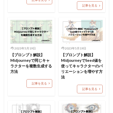
記事を見る
2023年5月19日
2023年5月19日
【プロンプト解説】
【プロンプト解説】
Midjourneyで同じキャ
MidjourneyでSeed値を
ラクターを複数生成する
使ってキャラクターのバ
方法
リエーションを増やす方
法
記事を見る
記事を見る