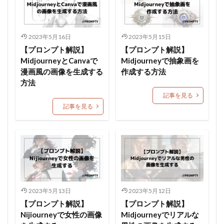
2023年5月16日
2023年5月15日
【プロンプト解説】
【プロンプト解説】
MidjourneyとCanvaで
Midjourneyで抽象画を
漫画風の画像を生成する
作成する方法
方法
記事を見る
記事を見る
2023年5月13日
2023年5月12日
【プロンプト解説】
【プロンプト解説】
Nijiourneyで女性の画像
Midjourneyでリアルな