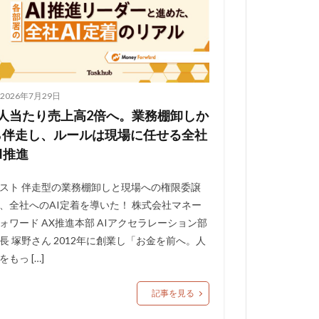
2026年7月29日
1人当たり売上高2倍へ。業務棚卸しか
ら伴走し、ルールは現場に任せる全社
I推進
スト 伴走型の業務棚卸しと現場への権限委譲
、全社へのAI定着を導いた！ 株式会社マネー
ォワード AX推進本部 AIアクセラレーション部
長 塚野さん 2012年に創業し「お金を前へ。人
をもっ […]
記事を見る