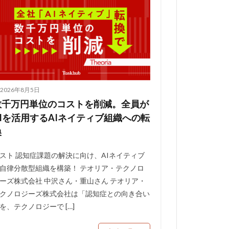
2026年8月5日
数千万円単位のコストを削減。全員が
AIを活用するAIネイティブ組織への転
換
スト 認知症課題の解決に向け、AIネイティブ
自律分散型組織を構築！ テオリア・テクノロ
ーズ株式会社 中沢さん・重山さん テオリア・
クノロジーズ株式会社は「認知症との向き合い
を、テクノロジーで […]