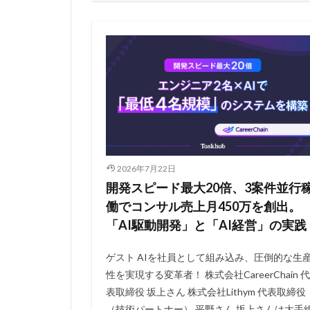
2026年7月22日
開発スピード最大20倍、3案件並行
働でコンサル売上月450万を創出。
「AI駆動開発」と「AI経営」の実践
ゲスト AIを社員として組み込み、圧倒的な生
性を実現する変革者！ 株式会社CareerChain 代
表取締役 坂上さん 株式会社Lithym 代表取締役
（技術パートナー） 平野さん 坂上さんは大手