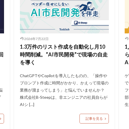
2026年7月22日
1.3万件のリスト作成を自動化し月10
回
時間削減。”AI市民開発”で現場の自走
を導く
A
自
ChatGPTやCopilotを導入したものの、「操作や
ゲ
プロンプト作成に時間がかかり、かえって現場の
で
悩
業務が溜まってしまう」と悩んでいませんか？
フ
ブ
株式会社B-Steepは、非エンジニアの社員自らが
部
AIシ […]
生
記事を見る