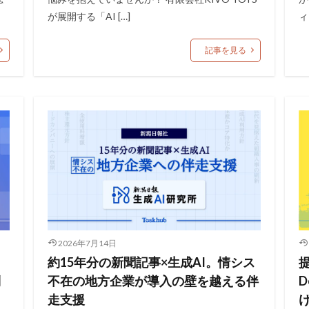
が展開する「AI […]
ィ
記事を見る
2026年7月14日
約15年分の新聞記事×生成AI。情シス
制
不在の地方企業が導入の壁を越える伴
走支援