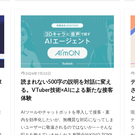
2026年7月22日
稼
読まれない500字の説明を対話に変え
る。VTuber技術×AIによる新たな接客
体験
産
AIツールやチャットボットを導入して接客・案
現
内を効率化したいが、無機質な対応になってしま
テ
いユーザーに敬遠されるのではないか——そんな
う
総
悩みを抱えていませんか？ 有限会社KIVO TOYS
か