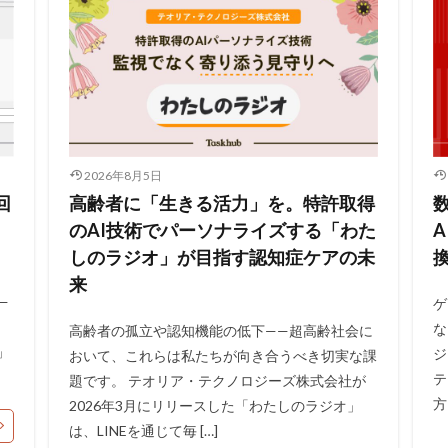
2026年8月5日
回
高齢者に「生きる活力」を。特許取得
のAI技術でパーソナライズする「わた
しのラジオ」が目指す認知症ケアの未
来
—
ゲ
イ
な
高齢者の孤立や認知機能の低下——超高齢社会に
」
ジ
おいて、これらは私たちが向き合うべき切実な課
テ
題です。 テオリア・テクノロジーズ株式会社が
方
2026年3月にリリースした「わたしのラジオ」
は、LINEを通じて毎 […]