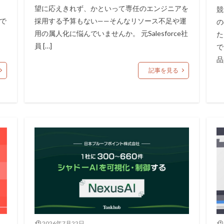
望に応えきれず、かといって専任のエンジニアを
競
で
採用する予算もない——そんなリソース不足や運
の
用の属人化に悩んでいませんか。 元Salesforce社
た
員 […]
で
品
記事を見る
2026年7月22日