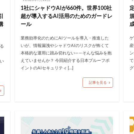
1社にシャドウAIが660件。世界100社
引
超が導入するAI活用のためのガードレ
構
ール
業務効率化のためにAIツールを導入・推進した
ゲ
いが、情報漏洩やシャドウAIのリスクが怖くて
産
る
本格的な運用に踏み切れない——そんな悩みを抱
ン
えていませんか？ 今回紹介する日本プルーフポ
て
い
イントのAIセキュリティ […]
グ
ク
記事を見る