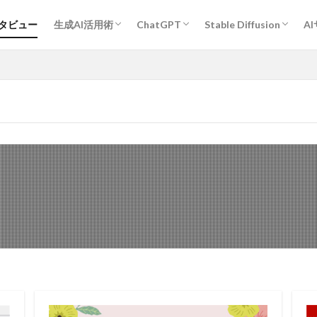
プロンプトエンジニアリング基礎
ChatGPT活用術
Midjourney活用術
Stable Diffusion活用術
Bard活用術
作業効率アップ全般
経営・企画・分析・マーケティング
開発
教育・学習
執筆・編集・翻訳
デザイン
エンタメ・ゲーム
旅行・観光・レジャー
ヘルスケア・スポーツ
キャリア・転職・相談
営業・コミュニケーション
その他
人物
作風指定
動物
グラフィックデザイン
ンタビュー
生成AI活用術
ChatGPT
Stable Diffusion
A
プロンプトエンジニアリング基礎
ChatGPT活用術
Midjourney活用術
Stable Diffusion活用術
Bard活用術
作業効率アップ全般
経営・企画・分析・マーケティング
開発
教育・学習
執筆・編集・翻訳
デザイン
エンタメ・ゲーム
旅行・観光・レジャー
ヘルスケア・スポーツ
キャリア・転職・相談
営業・コミュニケーション
その他
人物
作風指定
動物
グラフィックデザイン