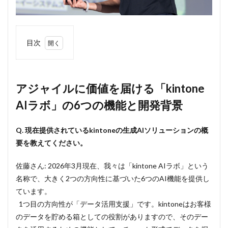
目次
1
アジ
ャイルに
価値を届
ける
アジャイルに価値を届ける「kintone
「kintone
AIラボ」の6つの機能と開発背景
AIラボ」
の6つの
機能と開
Q. 現在提供されているkintoneの生成AIソリューションの概
発背景
要を教えてください。
2
「AI
佐藤さん: 2026年3月現在、我々は「kintone AIラボ」という
リテ
ラシ
名称で、大きく2つの方向性に基づいた6つのAI機能を提供し
ーに
ています。
依存
しな
1つ目の方向性が「データ活用支援」です。kintoneはお客様
い」
のデータを貯める箱としての役割がありますので、そのデー
設計