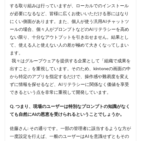
ト連
する取り組みは行っていますが、ローカルでのインストール
携と
「人
が必要になるなど、皆様に広くお使いいただける形にはなり
間と
にくい側面があります。また、個人が使う汎用AIチャットツ
AIの
チー
ールの場合、個々人がプロンプトなどのAIリテラシーを高め
ムワ
ない限り、十分なアウトプットを引き出せません。結果とし
ー
て、使える人と使えない人の差が極めて大きくなってしまい
ク」
の探
ます。
求
我々はグループウェアを提供する企業として「組織で成果を
出すこと」を重視しています。そのため、kintoneの画面の中
から特定のアプリを指定するだけで、操作感や難易度を変え
ずに情報を探せるなど、AIリテラシーに関係なく価値を享受
できるという点を非常に重視して開発しています。
Q. つまり、現場のユーザーは特別なプロンプトの知識がなく
ても自然にAIの恩恵を受けられるということでしょうか。
佐藤さん: その通りです。一部の管理者に該当するような方が
一度設定を行えば、一般のユーザーはAIを意識せずともその