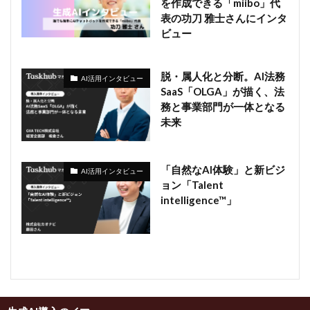
を作成できる「miibo」代
表の功刀 雅士さんにインタ
ビュー
脱・属人化と分断。AI法務
AI活用インタビュー
SaaS「OLGA」が描く、法
務と事業部門が一体となる
未来
「自然なAI体験」と新ビジ
AI活用インタビュー
ョン「Talent
intelligence™」