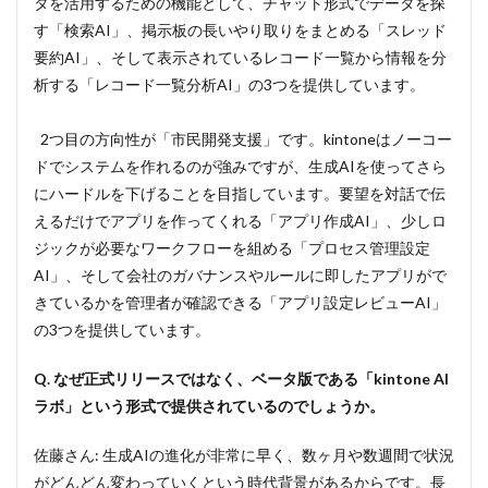
タを活用するための機能として、チャット形式でデータを探
思想
と
す「検索AI」、掲示板の長いやり取りをまとめる「スレッド
UI/UX
要約AI」、そして表示されているレコード一覧から情報を分
への
こだ
析する「レコード一覧分析AI」の3つを提供しています。
わり
3
2つ目の方向性が「市民開発支援」です。kintoneはノーコー
営業
ドでシステムを作れるのが強みですが、生成AIを使ってさら
管理
にハードルを下げることを目指しています。要望を対話で伝
から
トラ
えるだけでアプリを作ってくれる「アプリ作成AI」、少しロ
ブル
ジックが必要なワークフローを組める「プロセス管理設定
対応
AI」、そして会社のガバナンスやルールに即したアプリがで
ま
で、
きているかを管理者が確認できる「アプリ設定レビューAI」
AI導
の3つを提供しています。
入が
もた
らす
Q. なぜ正式リリースではなく、ベータ版である「kintone AI
具体
ラボ」という形式で提供されているのでしょうか。
的な
成果
佐藤さん: 生成AIの進化が非常に早く、数ヶ月や数週間で状況
4
がどんどん変わっていくという時代背景があるからです。長