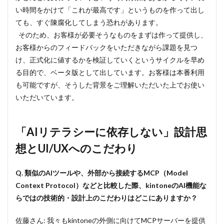
汎用
い時間をかけて「これが最高です」というものを作って出し
機能
は自
ても、すぐ陳腐化してしまう恐れがあります。
社、
そのため、お客様が必要そうなものをまずは作って提供し、
専門
領域
お客様からのフィードバックをいただきながら課題を見つ
はパ
け、正式化に値するかを検証していくというサイクルを早め
ート
る目的で、ベータ版として出しています。お客様は本番利用
ナ
ー。
も可能ですが、そうした背景をご理解いただいた上でお使い
エコ
いただいています。
シス
テム
によ
る価
「AIリテラシーに依存しない」設計思
値最
大化
想とUI/UXへのこだわり
5
今後
Q. 類似のAIツールや、外部から接続するMCP（Model
の展
Context Protocol）などと比較した際、kintoneのAI機能な
望：
らではの技術的・設計上のこだわりはどこにありますか？
AIエ
ージ
ェン
佐藤さん: 我々もkintoneの外側に向けてMCPサーバーを提供