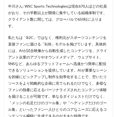
戦略
中川さん: WSC Sports Technologiesは現在670人ほどの社員
的プ
ラッ
がおり、その半数以上が開発に集中している組織体制です。
トフ
クライアント数に関しては、グローバルで650社に上りま
ォー
す。
ム
2
私たちは「B2C」ではなく、権利元がスポーツコンテンツを
スマ
直接ファンに届ける「B2B」モデルを掲げています。具体的
ホ視
聴や
には、AIが試合映像から自動生成したコンテンツを、クライ
多言
アント企業のアプリやオウンドメディア、ウェブサイト、
語展
開の
SNSなど、あらゆるプラットフォームへ迅速かつ簡単に配信
壁を
できるソリューションを提供しています。AIが重要なシーン
越え
を的確にピックアップし制作を効率化することで、空いたリ
る、
縦型
ソースをより戦略的な企画に充てられるだけでなく、多様な
変換
ファンの熱量に応えるパーソナライズされたコンテンツ体験
とAI
を届けることが可能です。単なるダイジェストだけでなく、
ダビ
ング
「メッシの右足だけのゴール集」や「ヘディングだけのゴー
機能
ル集」といったファン一人ひとりのコアなニーズに応えるコ
3
ンテンツも瞬時に生成できるのが大きな特徴です。