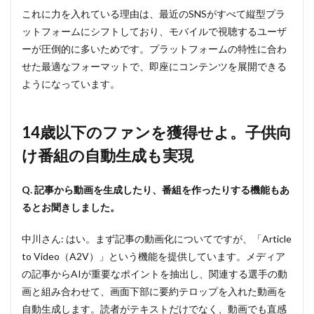
りに
これに力を入れている理由は、最近のSNSがすべて縦型プラ
寄り
添う
ットフォームにシフトしており、モバイルで視聴するユーザ
パー
ーが圧倒的に多いためです。プラットフォームの特性に合わ
ソナ
せた最適なフォーマットで、即座にコンテンツを展開できる
ライ
ズへ
ようになっています。
14歳以下のファンを獲得せよ。子供向
け番組の自動生成も実現
Q. 記事から動画を生成したり、番組を作ったりする機能もあ
るとお聞きしました。
中川さん: はい。まず記事の動画化についてですが、「Article
to Video（A2V）」という機能を提供しています。メディア
の記事からAIが重要なポイントを抽出し、関連する選手の動
画と組み合わせて、画面下部に要約テロップを入れた動画を
自動生成します。読者がテキストだけでなく、動画でも直感