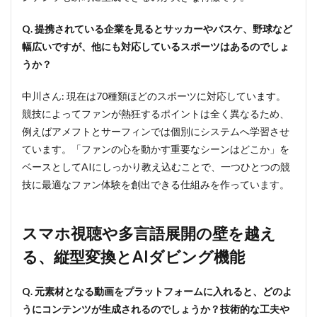
14
歳以
Q. 提携されている企業を見るとサッカーやバスケ、野球など
下の
ファ
幅広いですが、他にも対応しているスポーツはあるのでしょ
ンを
うか？
獲得
せ
よ。
中川さん: 現在は70種類ほどのスポーツに対応しています。
子供
競技によってファンが熱狂するポイントは全く異なるため、
向け
例えばアメフトとサーフィンでは個別にシステムへ学習させ
番組
の自
ています。「ファンの心を動かす重要なシーンはどこか」を
動生
ベースとしてAIにしっかり教え込むことで、一つひとつの競
成も
技に最適なファン体験を創出できる仕組みを作っています。
実現
4
13
スマホ視聴や多言語展開の壁を越え
年以
上の
る、縦型変換とAIダビング機能
独自
開発
と
Q. 元素材となる動画をプラットフォームに入れると、どのよ
70
うにコンテンツが生成されるのでしょうか？技術的な工夫や
種の