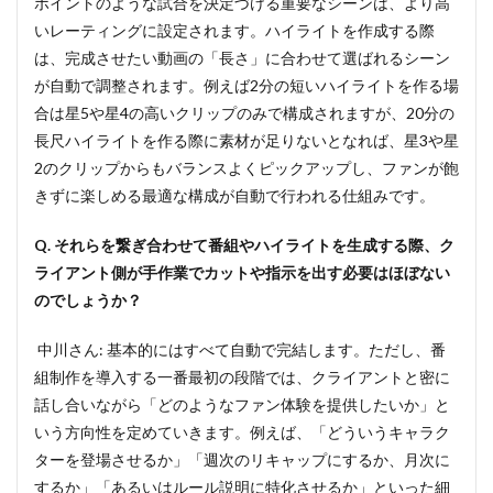
ポイントのような試合を決定づける重要なシーンは、より高
いレーティングに設定されます。ハイライトを作成する際
は、完成させたい動画の「長さ」に合わせて選ばれるシーン
が自動で調整されます。例えば2分の短いハイライトを作る場
合は星5や星4の高いクリップのみで構成されますが、20分の
長尺ハイライトを作る際に素材が足りないとなれば、星3や星
2のクリップからもバランスよくピックアップし、ファンが飽
きずに楽しめる最適な構成が自動で行われる仕組みです。
Q. それらを繋ぎ合わせて番組やハイライトを生成する際、ク
ライアント側が手作業でカットや指示を出す必要はほぼない
のでしょうか？
中川さん: 基本的にはすべて自動で完結します。ただし、番
組制作を導入する一番最初の段階では、クライアントと密に
話し合いながら「どのようなファン体験を提供したいか」と
いう方向性を定めていきます。例えば、「どういうキャラク
ターを登場させるか」「週次のリキャップにするか、月次に
するか」「あるいはルール説明に特化させるか」といった細