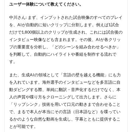
スポ
ユーザー体験について教えてください。
ーツ
ごと
中川さん: まず、インプットされた試合映像のすべてのプレイ
に最
適化
を、AIが自動的に短いクリップに分割します。例えば1試合
され
だけで1,800個以上のクリップが生成され、これには試合後の
たAI
インタビュー映像なども含まれます。その後、AIが各クリッ
学習
プの重要度を分析し、「どのシーンを組み合わせるべきか」
5
を判断して、自動的にハイライトや番組を制作する流れで
導入
初期
す。
のオ
ンボ
また、生成AIの領域として「言語の壁を越える機能」にも力
ーデ
ィン
を入れています。海外選手のインタビューなどを多言語に自
グと
動ダビングする際、単純に翻訳・音声化するだけでなく、本
最適
人の声質や喋り方をクローニングして出力します。さらに
な体
験を
「リップシンク」技術を用いて口元の動きまで合わせること
届け
で、まるで本人が本当にその言語（日本語など）を喋ってい
る
「レ
るかのような自然な動画を生成し、字幕とともに提供するこ
ーテ
とが可能です。
ィン