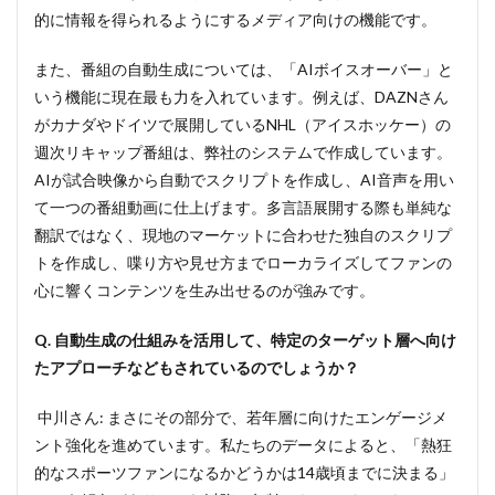
的に情報を得られるようにするメディア向けの機能です。
また、番組の自動生成については、「AIボイスオーバー」と
いう機能に現在最も力を入れています。例えば、DAZNさん
がカナダやドイツで展開しているNHL（アイスホッケー）の
週次リキャップ番組は、弊社のシステムで作成しています。
AIが試合映像から自動でスクリプトを作成し、AI音声を用い
て一つの番組動画に仕上げます。多言語展開する際も単純な
翻訳ではなく、現地のマーケットに合わせた独自のスクリプ
トを作成し、喋り方や見せ方までローカライズしてファンの
心に響くコンテンツを生み出せるのが強みです。
Q. 自動生成の仕組みを活用して、特定のターゲット層へ向け
たアプローチなどもされているのでしょうか？
中川さん: まさにその部分で、若年層に向けたエンゲージメ
ント強化を進めています。私たちのデータによると、「熱狂
的なスポーツファンになるかどうかは14歳頃までに決まる」