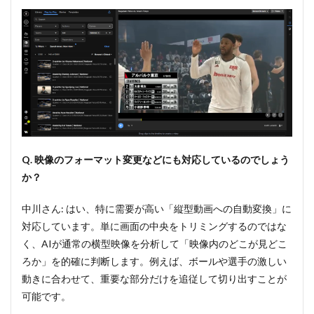
グ機
能」
6
ハイ
ライト視
聴74%
増。即時
配信が求
められる
WOWOW
等の導入
事例
Q. 映像のフォーマット変更などにも対応しているのでしょう
7
か？
マイ
ナー
スポ
中川さん: はい、特に需要が高い「縦型動画への自動変換」に
ーツ
対応しています。単に画面の中央をトリミングするのではな
のリ
ーチ
く、AIが通常の横型映像を分析して「映像内のどこが見どこ
拡大
ろか」を的確に判断します。例えば、ボールや選手の激しい
とフ
動きに合わせて、重要な部分だけを追従して切り出すことが
ァン
一人
可能です。
ひと