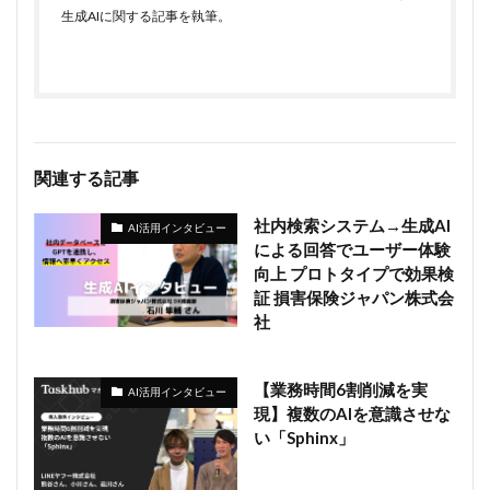
生成AIに関する記事を執筆。
関連する記事
社内検索システム→生成AI
AI活用インタビュー
による回答でユーザー体験
向上 プロトタイプで効果検
証 損害保険ジャパン株式会
社
【業務時間6割削減を実
AI活用インタビュー
現】複数のAIを意識させな
い「Sphinx」