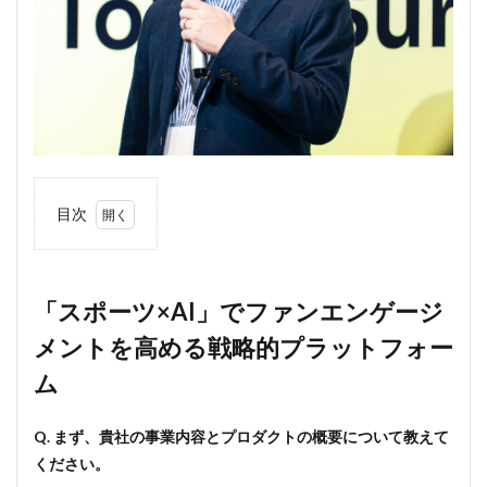
目次
1
「ス
ポー
ツ
「スポーツ×AI」でファンエンゲージ
×AI」
メントを高める戦略的プラットフォー
でフ
ァン
ム
エン
ゲー
ジメ
Q. まず、貴社の事業内容とプロダクトの概要について教えて
ント
を高
ください。
める