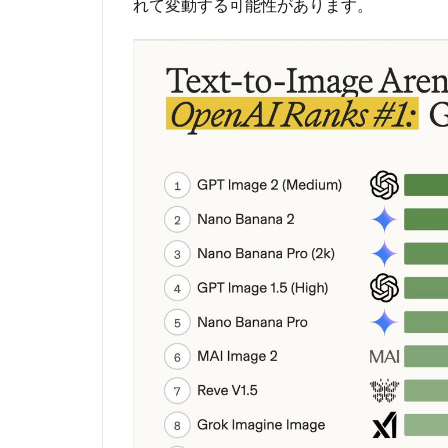
れて変動する可能性があります。
2.3
③ 2K
解像
度へ
の対
応
2.4
④ 複
数画
像の
バッ
チ生
成と
一貫
性維
持
2.5
⑤ ウ
ェブ