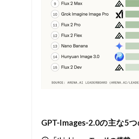
検索
との
連携
3
GPT-
Images-
2.0の料
金
4
GPT-
Images-
2.0と
DALL-
E・
GPT-
Image-
1.5との
GPT-Images-2.0の主な
違い
5