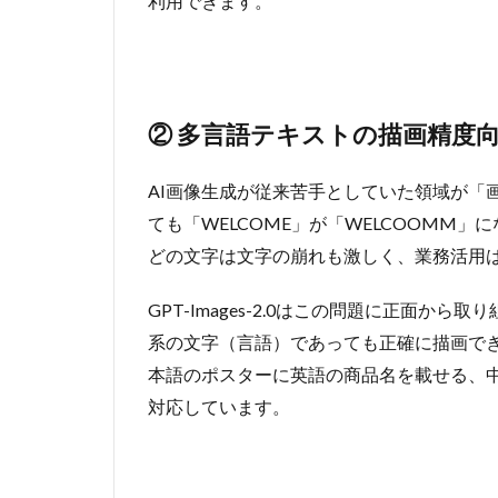
利用できます。
ト
5.1.2
結果
5.2
② 多言語テキストの描画精度
検証
②：
イン
AI画像生成が従来苦手としていた領域が「
フォ
ても「WELCOME」が「WELCOOMM
グラ
どの文字は文字の崩れも激しく、業務活用
フィ
ック
の生
GPT-Images-2.0はこの問題に正面
成
系の文字（言語）であっても正確に描画で
5.2.1
本語のポスターに英語の商品名を載せる、
使用プ
対応しています。
ロンプ
ト
5.2.2