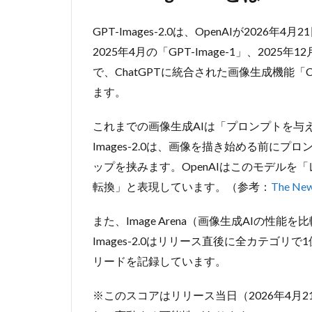
2
GPT-Images-2.0は、OpenAIが20
GPT-
Images-
2025年4月の「GPT-Image-1」、2025年
2.0の主
で、ChatGPTに統合された画像生成機能「Cha
な5つの
ます。
特徴
2.1
①
これまでの画像生成AIは「プロンプトを与
「thinking」
Images-2.0は、画像を描き始める前に
モードの搭
載
ップを挟みます。OpenAIはこのモデル
2.2
転換」と表現しています。（参考：
The New
② 多
言語
また、Image Arena（画像生成AIの性
テキ
Images-2.0はリリース直後に全カテゴリ
スト
リードを記録しています。
の描
画精
度向
※このスコアはリリース当日（2026年4月
上