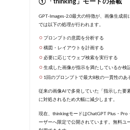
① 「thinking」モードの搭載
GPT-
Images-
2.0を実
GPT-Images-2.0最大の特徴が、画像生成前
際に使
では以下の処理が行われます。
ってみ
た
プロンプトの意図を分析する
5.1
構図・レイアウトを計画する
検証
①：
必要に応じてウェブ検索を実行する
日本
生成した画像が指示を満たしているか検
語テ
キス
1回のプロンプトで最大8枚の一貫性のあ
ト入
りの
従来の画像AIで多発していた「指示した要素が
バナ
ー生
に対処されるため大幅に減少します。
成
現在、thinkingモードはChatGPT Plus・P
5.1.1
使用プ
ーザーへ限定で公開されています。無料ユーザ
ロンプ