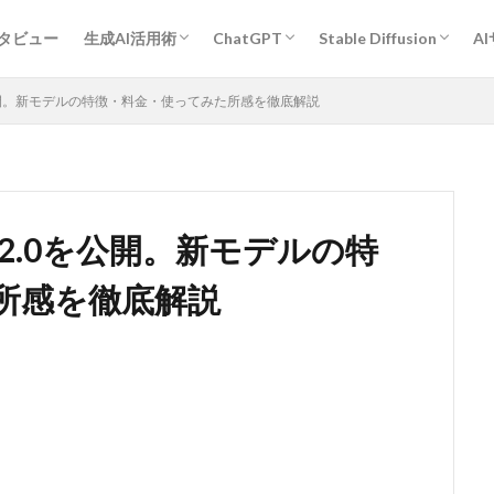
プロンプトエンジニアリング基礎
ChatGPT活用術
Midjourney活用術
Stable Diffusion活用術
Bard活用術
作業効率アップ全般
経営・企画・分析・マーケティング
開発
教育・学習
執筆・編集・翻訳
デザイン
エンタメ・ゲーム
旅行・観光・レジャー
ヘルスケア・スポーツ
キャリア・転職・相談
営業・コミュニケーション
その他
人物
作風指定
動物
グラフィックデザイン
ンタビュー
生成AI活用術
ChatGPT
Stable Diffusion
A
プロンプトエンジニアリング基礎
ChatGPT活用術
Midjourney活用術
Stable Diffusion活用術
Bard活用術
作業効率アップ全般
経営・企画・分析・マーケティング
開発
教育・学習
執筆・編集・翻訳
デザイン
エンタメ・ゲーム
旅行・観光・レジャー
ヘルスケア・スポーツ
キャリア・転職・相談
営業・コミュニケーション
その他
人物
作風指定
動物
グラフィックデザイン
-2.0を公開。新モデルの特徴・料金・使ってみた所感を徹底解説
ges-2.0を公開。新モデルの特
所感を徹底解説