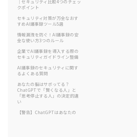
｜セキュリティ比較4つのチェッ
クポイント
セキュリティ対策が万全なおす
すめAI議事録ツール5選
情報漏洩を防ぐ！AI議事録の安
全な使い方3つのルール
企業でAI議事録を導入する際の
セキュリティガイドライン整備
AI議事録のセキュリティに関す
るよくある質問
あなたの脳はサボってる？
ChatGPTで「賢くなる人」と
「思考停止する人」の決定的違
い
【警告】ChatGPTはあなたの
「脳をサボらせる」かもしれな
い
【実践】AIを「脳のジム」に変