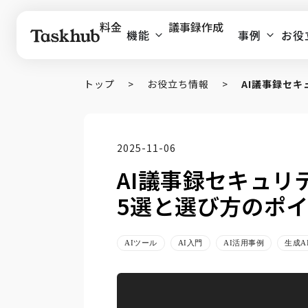
料金
議事録作成
機能
事例
お役
トップ
>
お役立ち情報
>
AI議事録セキ
2025-11-06
AI議事録セキュリ
5選と選び方のポ
AIツール
AI入門
AI活用事例
生成A