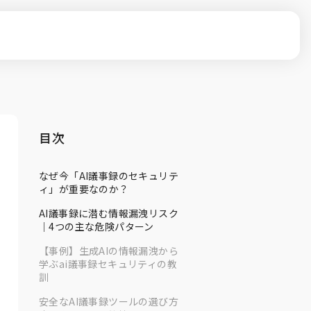
目次
なぜ今「AI議事録のセキュリテ
ィ」が重要なのか？
AI議事録に潜む情報漏洩リスク
｜4つの主な危険パターン
【事例】生成AIの情報漏洩から
学ぶai議事録セキュリティの教
訓
安全なAI議事録ツールの選び方