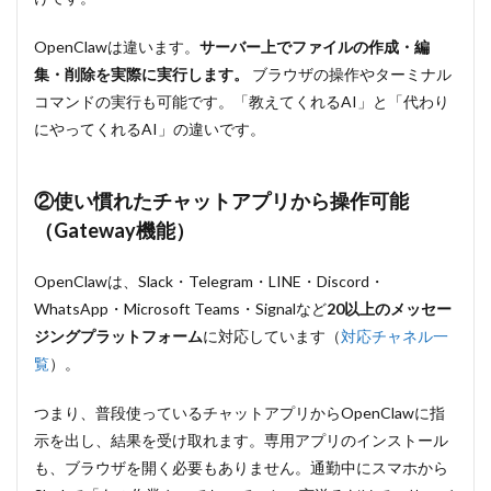
人格設
定）
OpenClawは違います。
サーバー上でファイルの作成・編
10
集・削除を実際に実行します。
ブラウザの操作やターミナル
【実践】
コマンドの実行も可能です。「教えてくれるAI」と「代わり
OpenClaw
の基本的
にやってくれるAI」の違いです。
なコマン
ドと操作
方法
②使い慣れたチャットアプリから操作可能
10.1
（Gateway機能）
OpenClaw
でよく使
OpenClawは、Slack・Telegram・LINE・Discord・
うコマン
ド
WhatsApp・Microsoft Teams・Signalなど
20以上のメッセー
ジングプラットフォーム
に対応しています（
対応チャネル一
10.2
OpenClaw
覧
）。
を試して
みる：フ
つまり、普段使っているチャットアプリからOpenClawに指
ァイルを
作らせて
示を出し、結果を受け取れます。専用アプリのインストール
みる
も、ブラウザを開く必要もありません。通勤中にスマホから
11