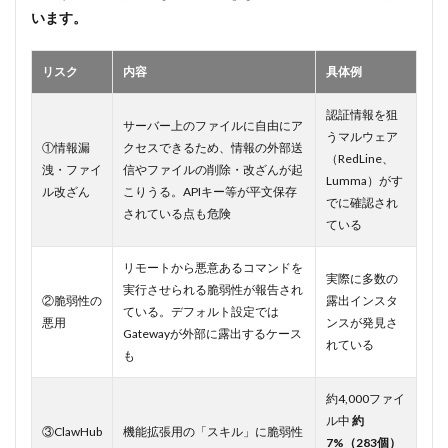
時稼働
います。
させる
にはど
うすれ
リスク
内容
具体例
ばいい
です
認証情報を狙
か？
サーバー上のファイルに自由にア
うマルウェア
①情報漏
クセスできるため、情報の外部送
11.7
（RedLine、
洩・ファイ
信やファイルの削除・改ざんが起
Q7：セ
Lumma）がす
キュリ
ル改ざん
こりうる。APIキー等が平文保存
でに確認され
ティは
されている点も危険
ている
大丈夫
です
か？
リモートから悪意あるコマンドを
実際に多数の
実行させられる脆弱性が報告され
11.8
②脆弱性の
露出インスタ
ている。デフォルト設定では
Q8：企
悪用
ンスが発見さ
業での
Gatewayが外部に露出するケース
れている
導入は
も
可能で
すか？
約4,000ファイ
11.9
ル中
約
③ClawHub
機能拡張用の「スキル」に脆弱性
Q9：
7%（283個）