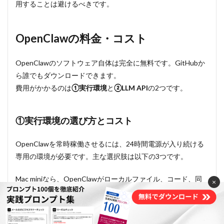
用することは避けるべきです。
OpenClawの料金・コスト
OpenClawのソフトウェア自体は完全に無料です。GitHubか
ら誰でもダウンロードできます。
費用がかかるのは
①実行環境
と
②LLM
API
の2つです。
①実行環境の選び方とコスト
OpenClawを常時稼働させるには、24時間電源が入り続ける
専用の環境が必要です。主な選択肢は以下の3つです。
Mac miniなら、OpenClawがローカルファイル、コード、同
×
一ネットワーク上の機器に直接アクセスできます。VPSの場
合、OpenClawはインターネット上の隔離されたサーバーで
動作するため、手元のPCのファイルやネットワーク機器には