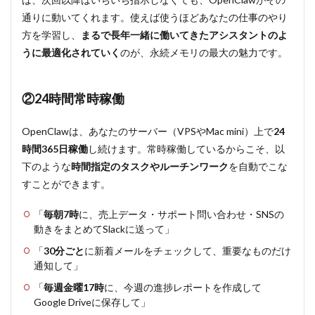
ス
（フ
通りに動いてくれます。使えば使うほどあなたの仕事のやり
ァイ
方を学習し、
まるで長年一緒に働いてきたアシスタントのよ
ル操
うに最適化されていく
のが、永続メモリの最大の魅力です。
作・
ブラ
ウザ
制
②24時間常時稼働
御）
4.2
②
OpenClawは、あなたのサーバー（VPSやMac mini）上で
24
使い慣れ
時間365日稼働
し続けます。常時稼働しているからこそ、以
たチャッ
下のような
時間指定のタスクやルーチンワーク
を自動でこな
トアプリ
から操作
すことができます。
可能
（Gateway
「
毎朝7時
に、売上データ・サポート問い合わせ・SNSの
機能）
動きをまとめてSlackに送って」
4.3
「
30分ごと
に新着メールをチェックして、重要なものだけ
③永
通知して」
続メ
モリ
「
毎週金曜17時
に、今週の進捗レポートを作成して
で使
Google Driveに保存して」
うほ