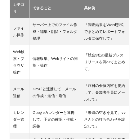
カテゴ
①：
できること
具体例
情報
リ
漏
洩・
サーバー上でのファイル作
「調査結果をWord形式
ファ
ファイ
成・編集・削除・フォルダ
でまとめてレポートフォ
イル
ル操作
整理
ルダに保存して」
改ざ
ん
Web検
5.2
「競合3社の最新プレス
索・ブ
情報収集、Webサイトの閲
リス
リリースを調べてまとめ
ラウザ
覧・操作
ク
て」
②：
操作
脆弱
性の
「昨日の会議内容を要約
悪用
メール
Gmailと連携して、メール
して、参加者全員にメー
送信
の作成・送信・返信
5.3
リスク
ルして」
③：
ClawHub（ス
カレン
Googleカレンダーと連携
「来週の空きを見て、○○
キルマーケッ
ダー管
して、予定の確認・作成・
さんとの打ち合わせを設
ト）のリスク
理
調整
定して」
6
OpenClaw