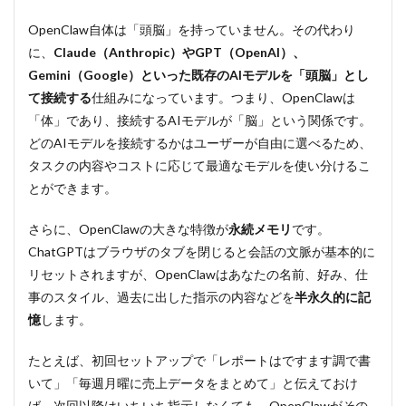
3.4
④ス
OpenClaw自体は「頭脳」を持っていません。その代わり
ケジ
に、
Claude（Anthropic）やGPT（OpenAI）、
ュー
ル管
Gemini（Google）といった既存のAIモデルを「頭脳」とし
理・
て接続する
仕組みになっています。つまり、OpenClawは
カレ
「体」であり、接続するAIモデルが「脳」という関係です。
ンダ
ー連
どのAIモデルを接続するかはユーザーが自由に選べるため、
携
タスクの内容やコストに応じて最適なモデルを使い分けるこ
4
とができます。
OpenClawと
ChatGPT（チ
さらに、OpenClawの大きな特徴が
永続メモリ
です。
ャット型生成
AI）の4つの
ChatGPTはブラウザのタブを閉じると会話の文脈が基本的に
違い
リセットされますが、OpenClawはあなたの名前、好み、仕
4.1
事のスタイル、過去に出した指示の内容などを
半永久的に記
①シ
憶
します。
ステ
ムへ
たとえば、初回セットアップで「レポートはですます調で書
のフ
ルア
いて」「毎週月曜に売上データをまとめて」と伝えておけ
クセ
ば、次回以降はいちいち指示しなくても、OpenClawがその