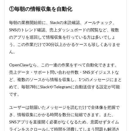
APIコ
スト
①毎朝の情報収集を自動化
を抑
える
ポイ
毎朝の業務開始前に、Slackの未読確認、メールチェック、
ント
SNSのトレンド確認、売上ダッシュボードの閲覧など、複数
8
のアプリを巡回して情報収集を行っている方は多いでしょ
OpenClaw
う。この作業だけで30分以上かかるケースも珍しくありませ
のオスス
ん。
メ動作環
境
OpenClawなら、この一連の作業をすべて自動化できます。
8.1
売上データ・サポート問い合わせ件数・SNSダイジェストな
OpenClaw
の理想の
ど、複数のソースから情報を収集し、1つのメッセージにまと
環境は
めて、毎朝7時にSlackやTelegramに自動送信する設定が可能
「Mac
です。
mini」
8.2
ユーザーは朝届いたメッセージを読むだけで全体像を把握で
「Mac
き、情報収集にかかる時間を数分に短縮できます。また、
mini」
が難し
SNSアプリを直接開く必要がなくなるため、意図せずタイム
い方に
ラインをスクロールして時間を消費してしまう問題も解消さ
はVPS