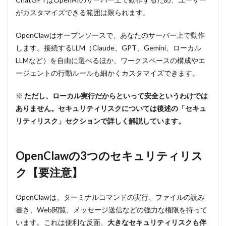
か？
がカスタマイズできる範囲は限られます。
11.4
OpenClawはオープンソースで、あなたのサーバー上で動作
Q4：
ChatGPT
します。接続するLLM（Claude、GPT、Gemini、ローカル
や
LLMなど）を自由に選べるほか、ワークスペースの構成やエ
Claude
Codeと
ージェントの行動ルールも細かくカスタマイズできます。
は何が違
います
※
ただし、ローカル実行だからといって安全というわけでは
か？
ありません。セキュリティリスクについては後述の「セキュ
11.5
リティリスク」セクションで詳しく解説しています。
Q5：ど
の
LLM（AI
モデ
OpenClawの3つのセキュリティリス
ル）を
ク【要注意】
使うの
がおす
すめで
OpenClawは、ターミナルコマンドの実行、ファイルの読み
すか？
書き、Web閲覧、メッセージ送信などの強力な権限を持って
11.6
います。これは便利な反面、
大きなセキュリティリスクも伴
Q6：常