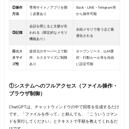
APIキーを
②操作
専用サイト／アプリを開
Slack・LINE・Telegram等
Hostinger
方法
く必要あり
から操作可能
に貼り付
ける
会話を閉じると文脈が失
9.4
永続メモリで使うほど最
③記憶
われる（限定的なメモリ
Step④：
適化される
機能あり）
デプロ
イして
起動す
④カス
提供元のサーバー上で動
オープンソース、LLM選
る
タマイ
作、カスタマイズに制限
択・行動ルール等を自由
ズ性
あり
に設定可能
9.5
Step⑤：
OpenClaw
Gateway
①システムへのフルアクセス（ファイル操作・
にログイ
ンする
ブラウザ制御）
9.6
Step⑥：
ChatGPTは、チャットウィンドウの中で回答を生成するだけ
初回ブ
です。「ファイルを作って」と頼んでも、「こういうコマン
ートス
ドを実行してください」とテキストで手順を教えてくれるだ
トラッ
プ（AIの
けです。