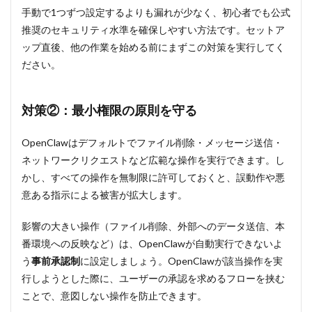
手動で1つずつ設定するよりも漏れが少なく、初心者でも公式
推奨のセキュリティ水準を確保しやすい方法です。セットア
ップ直後、他の作業を始める前にまずこの対策を実行してく
ださい。
対策②：最小権限の原則を守る
OpenClawはデフォルトでファイル削除・メッセージ送信・
ネットワークリクエストなど広範な操作を実行できます。し
かし、すべての操作を無制限に許可しておくと、誤動作や悪
意ある指示による被害が拡大します。
影響の大きい操作（ファイル削除、外部へのデータ送信、本
番環境への反映など）は、OpenClawが自動実行できないよ
う
事前承認制
に設定しましょう。OpenClawが該当操作を実
行しようとした際に、ユーザーの承認を求めるフローを挟む
ことで、意図しない操作を防止できます。