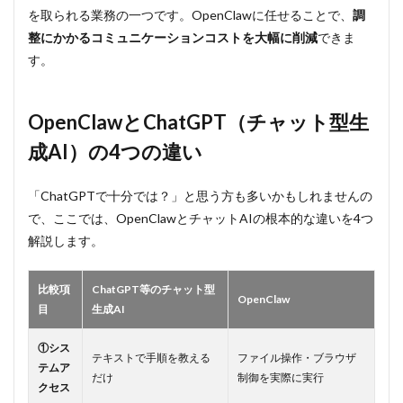
アカウン
を取られる業務の一つです。OpenClawに任せることで、
調
トを作成
する
整にかかるコミュニケーションコストを大幅に削減
できま
す。
9.3.2
クレジ
ットを
チャー
OpenClawとChatGPT（チャット型生
ジする
成AI）の4つの違い
9.3.3
支出ガ
ードレ
「ChatGPTで十分では？」と思う方も多いかもしれませんの
ールを
で、ここでは、OpenClawとチャットAIの根本的な違いを4つ
設定す
解説します。
る（高
額請求
の防
止）
比較項
ChatGPT等のチャット型
OpenClaw
目
生成AI
9.3.4
APIキー
①シス
を生成
テキストで手順を教える
ファイル操作・ブラウザ
テムア
する
だけ
制御を実際に実行
クセス
9.3.5