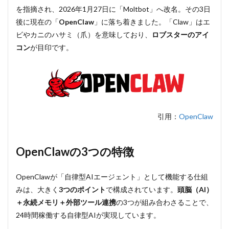
を指摘され、2026年1月27日に「Moltbot」へ改名。その3日
ソナ
ライ
後に現在の「
OpenClaw
」に落ち着きました。「Claw」はエ
ズさ
ビやカニのハサミ（爪）を意味しており、
ロブスターのアイ
れる
コン
が目印です。
2.2
②24
時間
常時
稼働
2.3
③
引用：
OpenClaw
外部ツー
ルとも自
動で連携
する
OpenClawの3つの特徴
（Gateway
機能）
OpenClawが「自律型AIエージェント」として機能する仕組
3
みは、大きく
3つのポイント
で構成されています。
頭脳（AI）
OpenClaw
でできる
＋永続メモリ＋外部ツール連携
の3つが組み合わさることで、
こと4選
24時間稼働する自律型AIが実現しています。
3.1