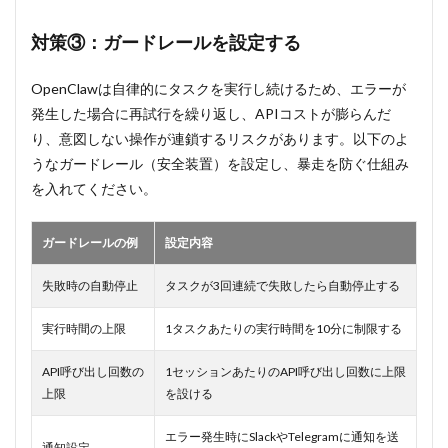
対策③：ガードレールを設定する
OpenClawは自律的にタスクを実行し続けるため、エラーが
発生した場合に再試行を繰り返し、APIコストが膨らんだ
り、意図しない操作が連鎖するリスクがあります。以下のよ
うなガードレール（安全装置）を設定し、暴走を防ぐ仕組み
を入れてください。
ガードレールの例
設定内容
失敗時の自動停止
タスクが3回連続で失敗したら自動停止する
実行時間の上限
1タスクあたりの実行時間を10分に制限する
API呼び出し回数の
1セッションあたりのAPI呼び出し回数に上限
上限
を設ける
エラー発生時にSlackやTelegramに通知を送
通知設定