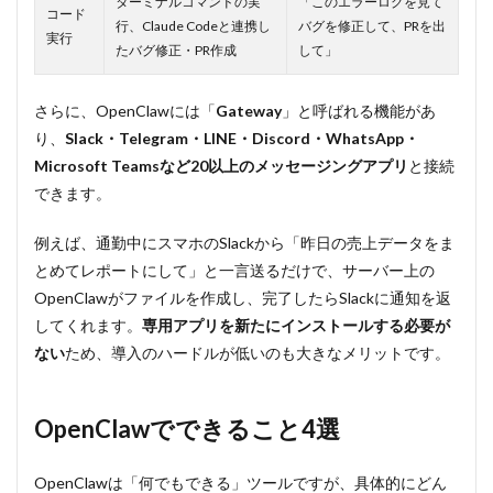
ターミナルコマンドの実
「このエラーログを見て
コード
を安全に
行、Claude Codeと連携し
バグを修正して、PRを出
使うため
実行
たバグ修正・PR作成
して」
の5つの対
策
6.1
さらに、OpenClawには「
Gateway
」と呼ばれる機能があ
対策
り、
Slack・Telegram・LINE・Discord・WhatsApp・
①：
Microsoft Teamsなど20以上のメッセージングアプリ
と接続
セキ
ュリ
できます。
ティ
ドキ
例えば、通勤中にスマホのSlackから「昨日の売上データをま
ュメ
とめてレポートにして」と一言送るだけで、サーバー上の
ント
をボ
OpenClawがファイルを作成し、完了したらSlackに通知を返
ット
してくれます。
専用アプリを新たにインストールする必要が
に実
装さ
ない
ため、導入のハードルが低いのも大きなメリットです。
せる
6.2
OpenClawでできること4選
対策
②：
最小
OpenClawは「何でもできる」ツールですが、具体的にどん
権限