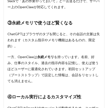
Slackで「あの作業やっておいて」と一言送るだけで、サーバ
OpenClaw
ー上のOpenClawが対応してくれます。
に関する
よくある
質問
③永続メモリで使うほど賢くなる
11.1
Q1：
ChatGPTはブラウザのタブを閉じると、その会話の文脈は失
OpenClaw
は無料で
われます（カスタム指示やメモリ機能はあるものの、限定
使えます
的）。
か？
11.2
一方、OpenClawは
永続メモリ
を持っています。名前、好
Q2：
み、仕事のスタイル、過去の指示内容を記憶し、使えば使う
Windows
ほどユーザーに最適化されていきます。初回セットアップ
環境でも
使えます
（ブートストラップ）で設定した情報は、会話をリセットし
か？
ても消えません。
11.3
Q3：日
本語で
④ローカル実行によるカスタマイズ性
の指示
は通り
ChatGPTはOpenAIのサーバー上で動作するため、ユーザー
ます