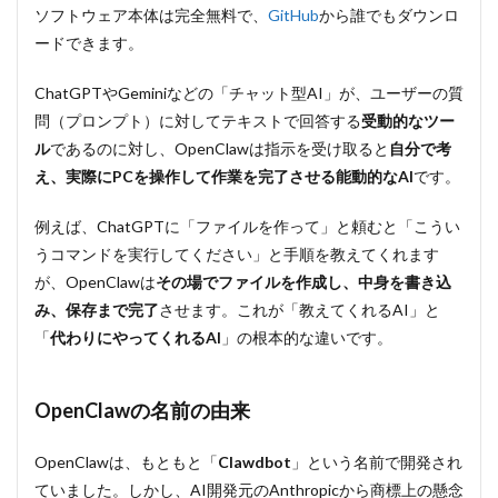
AIエ
ソフトウェア本体は完全無料で、
GitHub
から誰でもダウンロ
ージ
ードできます。
ェン
ト」
ChatGPTやGeminiなどの「チャット型AI」が、ユーザーの質
1.2
問（プロンプト）に対してテキストで回答する
受動的なツー
OpenClaw
の名前の
ル
であるのに対し、OpenClawは指示を受け取ると
自分で考
由来
え、実際にPCを操作して作業を完了させる能動的なAI
です。
2
OpenClaw
例えば、ChatGPTに「ファイルを作って」と頼むと「こうい
の3つの特
うコマンドを実行してください」と手順を教えてくれます
徴
が、OpenClawは
その場でファイルを作成し、中身を書き込
2.1
み、保存まで完了
させます。これが「教えてくれるAI」と
①永
「
代わりにやってくれるAI
続メ
」の根本的な違いです。
モリ
で使
えば
OpenClawの名前の由来
使う
ほ
ど、
OpenClawは、もともと「
Clawdbot
」という名前で開発され
AIが
ていました。しかし、AI開発元のAnthropicから商標上の懸念
パー