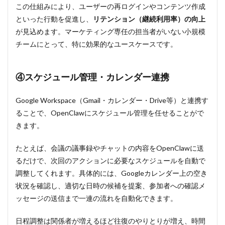
設定を
この仕組みにより、ユーザーの再ログインやコンテンツ作成
する
といった行動を促進し、
リテンション（継続利用率）の向上
9.2
が見込めます。マーケティング専任の担当者がいない小規模
Step②：
チームにとって、特に効果的なユースケースです。
OpenClaw
Configuration
画面を設定す
る
④スケジュール管理・カレンダー連携
9.2.1
Google Workspace（Gmail・カレンダー・Drive等）と連携す
Gateway
Tokenを
ることで、OpenClawにスケジュール管理を任せることがで
保存す
きます。
る
9.3
たとえば、会議の議事録やチャットの内容をOpenClawに送
Step③：
るだけで、次回のアクションに必要なスケジュールを自動で
Anthropic
APIキー
調整してくれます。具体的には、Googleカレンダー上の空き
を取得・
状況を確認し、適切な日時の候補を提案、参加者への確認メ
設定する
ッセージの送信まで一連の流れを自動化できます。
9.3.1
Anthropic
日程調整は関係者が増えるほど往復のやりとりが増え、時間