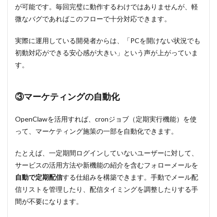
が可能です。毎回完璧に動作するわけではありませんが、軽
をVPS上
で活用す
微なバグであればこのフローで十分対応できます。
る方法
9.1
実際に運用している開発者からは、「PCを開けない状況でも
Step①：
初動対応ができる安心感が大きい」という声が上がっていま
Hostinger
す。
でサーバ
ーを契約
する
③マーケティングの自動化
9.1.1
契約プ
ランを
OpenClawを活用すれば、cronジョブ（定期実行機能）を使
選択す
って、マーケティング施策の一部を自動化できます。
る
9.1.2
たとえば、一定期間ログインしていないユーザーに対して、
契約期
サービスの活用方法や新機能の紹介を含むフォローメールを
間を選
自動で定期配信
する仕組みを構築できます。手動でメール配
択する
信リストを管理したり、配信タイミングを調整したりする手
9.1.3
間が不要になります。
オプシ
ョンの