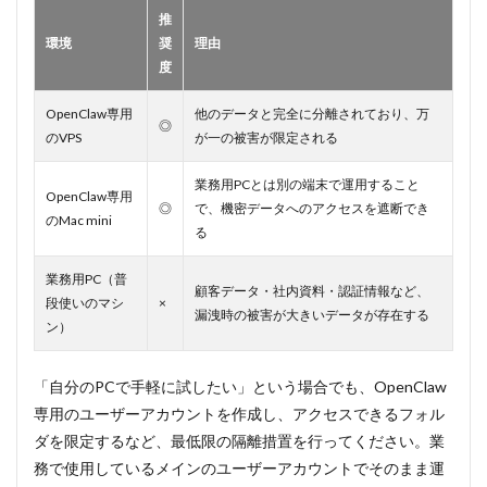
推
環境
奨
理由
度
OpenClaw専用
他のデータと完全に分離されており、万
◎
のVPS
が一の被害が限定される
業務用PCとは別の端末で運用すること
OpenClaw専用
◎
で、機密データへのアクセスを遮断でき
のMac mini
る
業務用PC（普
顧客データ・社内資料・認証情報など、
段使いのマシ
×
漏洩時の被害が大きいデータが存在する
ン）
「自分のPCで手軽に試したい」という場合でも、OpenClaw
専用のユーザーアカウントを作成し、アクセスできるフォル
ダを限定するなど、最低限の隔離措置を行ってください。業
務で使用しているメインのユーザーアカウントでそのまま運