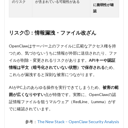
のリスク
が含まれている可能性がある
OpenClaw
に脆弱性が確
が動かな
認
い・応答
しない場
合はどう
すればい
リスク①：情報漏洩・ファイル改ざん
いです
か？
OpenClawはサーバー上のファイルに広範なアクセス権を持
11.10
Q10：
つため、気づかないうちに情報が外部に送信されたり、ファ
OpenClawとClaude
Cowork（Dispatch）
イルが削除・変更されるリスクがあります。
APIキーや認証
はどう違いますか？
情報は平文（暗号化されていない状態）で保存される
ため、
12
ま
これらが漏洩すると深刻な被害につながります。
とめ：
OpenClaw
AIがPC上のあらゆる操作を実行できてしまうため、
被害の範
は次世代
のAIアシ
囲が広くなりやすい
点が特徴です。実際に、OpenClawの認
スタント
証情報ファイルを狙うマルウェア（RedLine、Lumma）がす
でに確認されています。
参考：
The New Stack – OpenClaw Security Analysis