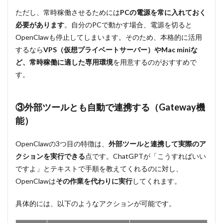
ど賢
くな
ただし、常時稼働させるためには
PCの電源を常に入れておく
る
必要があります
。自分のPCで動かす場合、電源を切ると
4.4
OpenClawも停止してしまいます。そのため、本格的に活用
④ロ
するなら
VPS（仮想プライベートサーバー）やMac miniな
ーカ
ど、常時稼働に適した専用環境
を用意するのがおすすめで
ル実
行に
す。
よる
カス
タマ
③外部ツールとも自動で連携する（Gateway機
イズ
性
能）
5
OpenClaw
OpenClawの3つ目の特徴は、
外部ツールと連携して実際のア
の3つのセ
クションを実行できる
点です。ChatGPTが「こうすればいい
キュリテ
ですよ」とテキストで手順を教えてくれるのに対し、
ィリスク
【要注
OpenClawは
その作業を代わりに実行
してくれます。
意】
具体的には、以下のようなアクションが可能です。
5.1
リス
ク