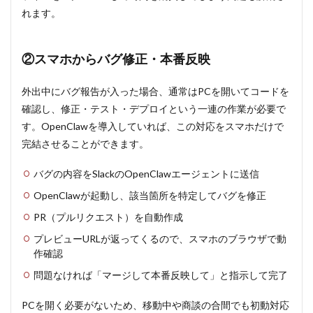
がオス
れます。
スメ
8.3
②スマホからバグ修正・本番反映
OpenClaw
の環境構
築：VPS
外出中にバグ報告が入った場合、通常はPCを開いてコードを
とMac
確認し、修正・テスト・デプロイという一連の作業が必要で
miniの比
較まとめ
す。OpenClawを導入していれば、この対応をスマホだけで
完結させることができます。
8.4
【注
意】セ
バグの内容をSlackのOpenClawエージェントに送信
キュリ
OpenClawが起動し、該当箇所を特定してバグを修正
ティに
ついて
PR（プルリクエスト）を自動作成
（VPS・
Mac
プレビューURLが返ってくるので、スマホのブラウザで動
mini共
作確認
通）
問題なければ「マージして本番反映して」と指示して完了
9
【実
践】
PCを開く必要がないため、移動中や商談の合間でも初動対応
OpenClaw