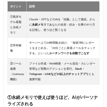
①毎
ポイント
説明
朝の
情報
収集
①既存モ
Claude・GPTなどのAIを「頭脳」として接続。さら
を自
デル基盤
動化
に
永続メモリ
であなたの名前・好み・仕事のやり方
と永続メ
を記憶し、使うほど賢くなる
3.2
モリ
②ス
マホ
サーバー上で24時間動き続け、「毎朝7時にレポー
から
②常時稼
トをまとめる」「30分ごとに新着メールをチェック
バグ
働
する」といった
ルーチンワークを自動でこなす
修
正・
本番
③ツール
ファイル作成・Web検索・メール送信・カレンダー
反映
連携
管理など実際のアクションを実行。
Slack・
（Gateway
Telegram・LINEなど20以上のチャットアプリ
とも
3.3
③マ
機能）
連携可能
ーケ
ティ
ング
の自
①永続メモリで使えば使うほど、AIがパーソナ
動化
ライズされる