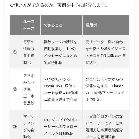
の原
な使い方ができるのか、実例を中心に紹介します。
則を
守る
ユース
6.3
できること
活用例
ケース
対策
③：
毎朝の
複数ソースの情報を
売上データ・問い合わ
ガー
ドレ
情報収
自動収集し、1つの
せ件数・SNSダイジェス
①
ール
集を自
メッセージにまとめ
トを毎朝7時にSlackへ自
を設
動化
て定時配信
動送信
定す
る
スマホ
Slackからバグを
外出中にスマホからバ
6.4
からバ
OpenClawに送信→
グ報告を送り、Claude
対策
②
グ修
④：
コード修正→PR作成
Codeが修正・デプロイ
正・本
小さ
→本番反映まで完結
まで対応
く始
番反映
める
マーケ
一定期間ログインのな
6.5
cronジョブで休眠ユ
ティン
いユーザーにサービス
対策
③
ーザーへのフォロー
グの自
活用方法や新機能紹介
⑤：
メールを自動配信
重要
動化
メールを定期送信