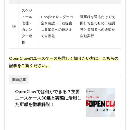
なデ
ータ
スケジ
があ
ュール
Googleカレンダーの
議事録を送るだけで次
る環
境で
管理・
空き確認→日程提案
回打ち合わせの日程調
④
は使
カレン
→参加者への連絡ま
整と参加者への通知を
わな
ダー連
で自動化
自動実行
い
携
7
OpenClaw
OpenClawのユースケースを詳しく知りたい方は、こちらの
の料金・
コスト
記事をご覧ください。
7.1
①実
関連記事
行環
境の
OpenClawでは何ができる？主要
選び
ユースケース30選と実際に活用し
方と
た所感を徹底解説！
コス
ト
7.2
②LLM