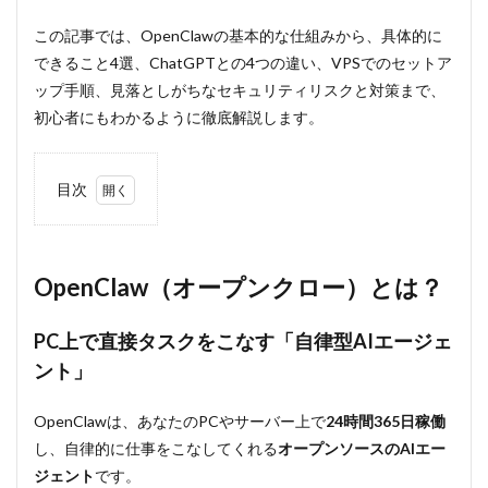
この記事では、OpenClawの基本的な仕組みから、具体的に
できること4選、ChatGPTとの4つの違い、VPSでのセットア
ップ手順、見落としがちなセキュリティリスクと対策まで、
初心者にもわかるように徹底解説します。
目次
1
OpenClaw（オ
ープンクロ
ー）とは？
OpenClaw（オープンクロー）とは？
1.1
PC上
PC上で直接タスクをこなす「自律型AIエージェ
で直
ント」
接タ
スク
をこ
OpenClawは、あなたのPCやサーバー上で
24時間365日稼働
なす
し、自律的に仕事をこなしてくれる
オープンソースのAIエー
「自
律型
ジェント
です。