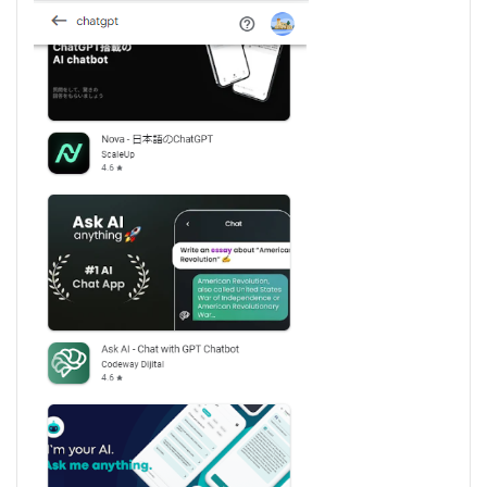
リテ
ィと
プラ
イバ
シー
3.2
②正
確な
機能
と性
能
3.3
③サ
ポー
トと
アッ
プデ
ート
4
ChatGPT
のAPIを
使用した