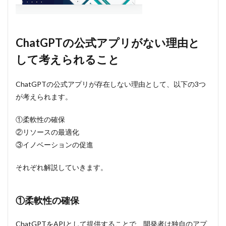
アプリは
ある
5
ChatGPT
ChatGPTの公式アプリがない理由と
と同じよ
して考えられること
うな機能
が使える
アプリ
ChatGPTの公式アプリが存在しない理由として、以下の3つ
6
が考えられます。
まと
め
①柔軟性の確保
②リソースの最適化
③イノベーションの促進
それぞれ解説していきます。
①柔軟性の確保
ChatGPTをAPIとして提供することで、開発者は独自のアプ