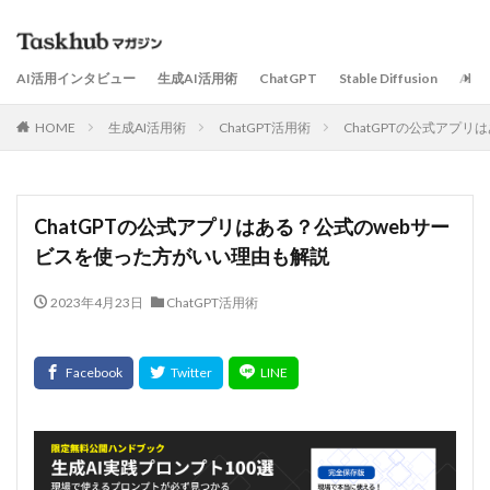
AI活用インタビュー
生成AI活用術
ChatGPT
Stable Diffusion
AI
HOME
生成AI活用術
ChatGPT活用術
ChatGPTの公式アプ
ChatGPTの公式アプリはある？公式のwebサー
ビスを使った方がいい理由も解説
2023年4月23日
ChatGPT活用術