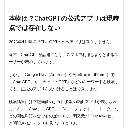
物は？
ChatGPT
の公式ア
本物は？ChatGPTの公式アプリは現時
プリは現
点では存在しない
時点では
存在しな
い
2023年4月時点でChatGPTの公式アプリは存在しません。
2
ChatGPT
近年、ChatGPTが話題になり、スマホで利用しようとするユ
の公式ア
ーザーが増加しています。
プリがな
い理由と
して考え
しかし、Google Play（Android）やAppStore（iPhone）で
られるこ
「ChatGPT」や「チャットGPT」などのキーワードを検索し
と
ても、正規のアプリを見つけることはできません。
2.1
①柔
検索結果には下記画像のように多数の類似アプリが表示され
軟性
の確
ますが、「Chat」「GPT」「AI」「チャット」「トーク」な
保
どの関連単語を含むものばかりで、開発元が「OpenAI社」
2.2
と明記されたアプリも見当たりません。
②リ