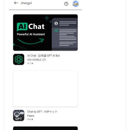
ソー
スの
最適
化
2.3
③イ
ノベ
ーシ
ョン
の促
進
3
ChatGPT
を公式の
webペー
ジから利
用した方
が良い理
由
3.1
①セ
キュ