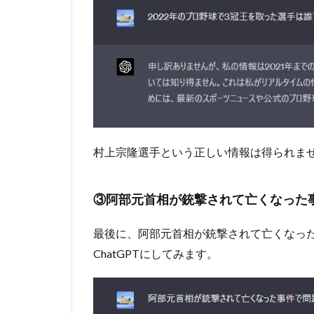
いこと
2.1
①最
新の
ニュ
ース
や出
来事
に関
する
村上宗隆選手という正しい情報は得られま
質問
2.2
③阿部元首相が銃撃されて亡くなった
②新
しい
技術
最後に、阿部元首相が銃撃されて亡くなっ
や製
ChatGPTにしてみます。
品に
関す
る質
問