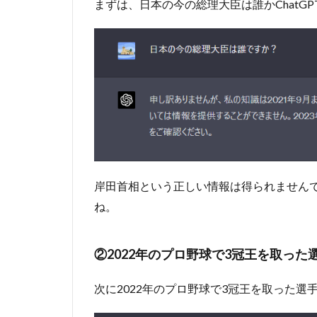
まずは、日本の今の総理大臣は誰かChatG
手は？
1.1.3
③阿部
元首相
が銃撃
されて
亡くな
った事
件で問
題とな
った宗
岸田首相という正しい情報は得られません
教団体
は何で
ね。
すか？
2
②2022年のプロ野球で3冠王を取った
ChatGPT
に質問す
次に2022年のプロ野球で3冠王を取った選手
るのに向
いていな