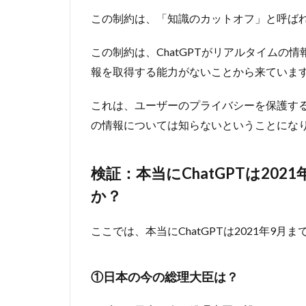
に
この制約は、「知識のカットオフ」と呼ば
ChatGPT
は2021年
この制約は、ChatGPTがリアルタイムの
9月まで
の情報し
報を取得する能力がないことから来ていま
か持って
いないの
これは、ユーザーのプライバシーを保護す
か？
の情報については知らないということにな
1.1.1
①日本
の今の
検証：本当にChatGPTは20
総理大
か？
臣は？
1.1.2
ここでは、本当にChatGPTは2021年9
②2022
年のプ
ロ野球
①日本の今の総理大臣は？
で3冠
王を取
った選