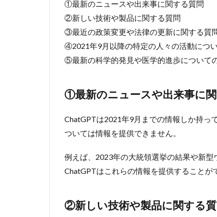
①最新のニュースや出来事に関する質問
2.5
②新しい技術や製品に関する質問
⑤最
③最近の政策変更や法律の更新に関する質
新の
科学
④2021年9月以降の特定の人々の活動につ
的発
⑤最新の科学的発見や医学的進歩について
見や
医学
的進
①最新のニュースや出来事に関
歩に
つい
ての
ChatGPTは2021年9月までの情報しか
質問
ついては情報を提供できません。
3
ChatGPT
例えば、2023年の大統領選挙の結果や新
で2021年
ChatGPTはこれらの情報を提供すること
9月以降
の情報を
利用可能
②新しい技術や製品に関する質
にする方
法