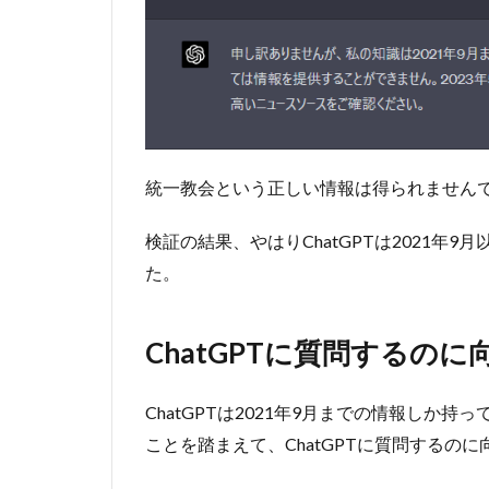
2.3
③最
近の
政策
変更
や法
律の
更新
統一教会という正しい情報は得られません
に関
する
検証の結果、やはりChatGPTは2021年
質問
た。
2.4
④2021
年9月
ChatGPTに質問するの
以降の
特定の
人々の
ChatGPTは2021年9月までの情報しか
活動に
ことを踏まえて、ChatGPTに質問するの
ついて
の質問