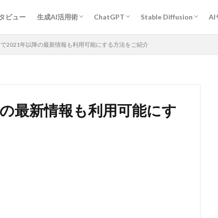
プロンプトエンジニアリング基礎
ChatGPT活用術
Midjourney活用術
Stable Diffusion活用術
Bard活用術
作業効率アップ全般
経営・企画・分析・マーケティング
開発
教育・学習
執筆・編集・翻訳
デザイン
エンタメ・ゲーム
旅行・観光・レジャー
ヘルスケア・スポーツ
キャリア・転職・相談
営業・コミュニケーション
その他
人物
作風指定
動物
グラフィックデザイン
ンタビュー
生成AI活用術
ChatGPT
Stable Diffusion
A
プロンプトエンジニアリング基礎
ChatGPT活用術
Midjourney活用術
Stable Diffusion活用術
Bard活用術
作業効率アップ全般
経営・企画・分析・マーケティング
開発
教育・学習
執筆・編集・翻訳
デザイン
エンタメ・ゲーム
旅行・観光・レジャー
ヘルスケア・スポーツ
キャリア・転職・相談
営業・コミュニケーション
その他
人物
作風指定
動物
グラフィックデザイン
GPTで2021年以降の最新情報も利用可能にする方法をご紹介
年以降の最新情報も利用可能にす