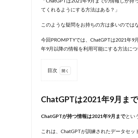
「ChatGPTは2021年9月までの情報しか
てくれるようにする方法はある？」
このような疑問をお持ちの方は多いのでは
今回PROMPTYでは、ChatGPTは2021年
年9月以降の情報を利用可能にする方法につ
目次
1
ChatGPT
は2021年
ChatGPTは2021年9
9月まで
の情報し
か持って
ChatGPTが持つ情報は2021年9月まで
とい
いない
1.1
検
これは、ChatGPTが訓練されたデータセ
証：本当