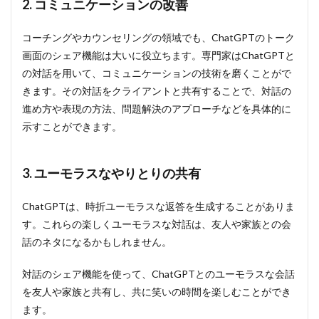
2. コミュニケーションの改善
4
コーチングやカウンセリングの領域でも、ChatGPTのトーク
ChatGPT
のシェア
画面のシェア機能は大いに役立ちます。専門家はChatGPTと
機能の使
の対話を用いて、コミュニケーションの技術を磨くことがで
用方法
きます。その対話をクライアントと共有することで、対話の
4.1
1.
進め方や表現の方法、問題解決のアプローチなどを具体的に
ChatGPT
を開く
示すことができます。
4.2
2. シ
3. ユーモラスなやりとりの共有
ェア
機能
を使
ChatGPTは、時折ユーモラスな返答を生成することがありま
う
す。これらの楽しくユーモラスな対話は、友人や家族との会
4.3
話のネタになるかもしれません。
3. 実
際に
対話のシェア機能を使って、ChatGPTとのユーモラスな会話
リン
クを
を友人や家族と共有し、共に笑いの時間を楽しむことができ
開い
ます。
てみ