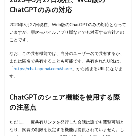
Web版
ChatGPTのみの対応
の
ChatGPT
のみの対
2023年5月27日現在、Web版のChatGPTのみの対応となって
応
いますが、順次モバイルアプリ版などでも対応する方針との
2
ことです。
ChatGPT
のシェア
機能を使
なお、この共有機能では、自分のユーザー名で共有するか、
用する際
または匿名で共有することも可能です。共有されたURLは、
の注意点
「
https://chat.openai.com/share/
」から始まるURLになりま
3
す。
ChatGPT
のシェア
機能の活
用事例
ChatGPTのシェア機能を使用する際
3.1
の注意点
1. ビ
ジネ
スチ
ただし、一度共有リンクを発行した会話は誰でも閲覧可能と
ーム
なり、閲覧の制限を設定する機能は提供されていません。し
での