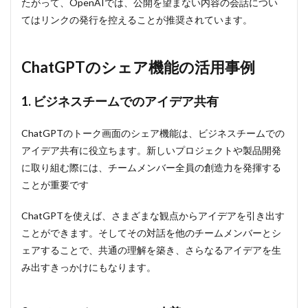
たがって、OpenAIでは、公開を望まない内容の会話につい
アイ
デア
てはリンクの発行を控えることが推奨されています。
共有
3.2
ChatGPTのシェア機能の活用事例
2. コ
ミュ
ニケ
1. ビジネスチームでのアイデア共有
ーシ
ョン
の改
ChatGPTのトーク画面のシェア機能は、ビジネスチームでの
善
アイデア共有に役立ちます。新しいプロジェクトや製品開発
3.3
に取り組む際には、チームメンバー全員の創造力を発揮する
3. ユ
ことが重要です
ーモ
ラス
なや
ChatGPTを使えば、さまざまな観点からアイデアを引き出す
りと
ことができます。そしてその対話を他のチームメンバーとシ
りの
共有
ェアすることで、共通の理解を築き、さらなるアイデアを生
み出すきっかけにもなります。
3.4
4. 記
録の
保存