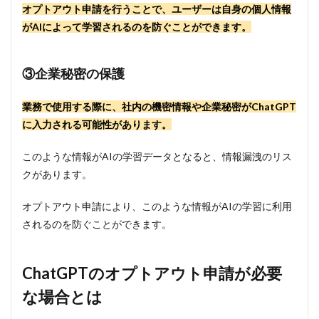
オプトアウト申請を行うことで、ユーザーは自身の個人情報
4
がAIによって学習されるのを防ぐことができます。
ChatGPT
のオプト
アウト申
③企業秘密の保護
請をする
2つの方
法
業務で使用する際に、社内の機密情報や企業秘密がChatGPT
4.1
に入力される可能性があります。
①ChatGPT
のオプトア
このような情報がAIの学習データとなると、情報漏洩のリス
ウト申請を
クがあります。
専用フォー
ムから行う
オプトアウト申請により、このような情報がAIの学習に利用
4.2
されるのを防ぐことができます。
②ChatGPT
のオプトア
ウト申請を
設定画面か
ChatGPTのオプトアウト申請が必要
ら行う
な場合とは
5
すで