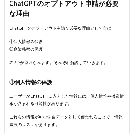
ChatGPT
ChatGPTのオプトアウト申請が必要
のオプト
アウト申
な理由
請が必要
な場合と
は
ChatGPTのオプトアウト申請が必要な理由として主に、
3.1
①個人情報の保護
ChatGPT
をAPI経
②企業秘密の保護
由で利用
している
の2つが挙げられます。それぞれ解説していきます。
場合オプ
トアウト
申請は不
要
①個人情報の保護
3.2
ユーザーがChatGPTに入力した情報には、個人情報や機密情
ChatGPT
のウェブ
報が含まれる可能性があります。
版を利用
している
これらの情報がAIの学習データとして使われることで、情報
場合オプ
トアウト
漏洩のリスクがあります。
申請が必
要