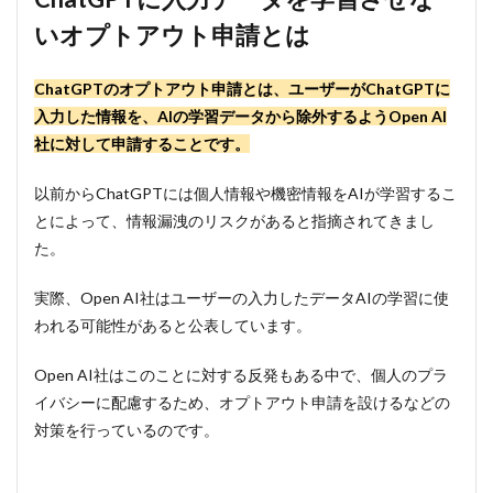
習させな
いオプトアウト申請とは
いオプト
アウト申
請とは
ChatGPTのオプトアウト申請とは、ユーザーがChatGPTに
2
入力した情報を、AIの学習データから除外するようOpen AI
ChatGPT
社に対して申請することです。
のオプト
アウト申
請が必要
以前からChatGPTには個人情報や機密情報をAIが学習するこ
な理由
とによって、情報漏洩のリスクがあると指摘されてきまし
2.1
た。
①個
人情
実際、Open AI社はユーザーの入力したデータAIの学習に使
報の
保護
われる可能性があると公表しています。
2.2
Open AI社はこのことに対する反発もある中で、個人のプラ
③企
業秘
イバシーに配慮するため、オプトアウト申請を設けるなどの
密の
対策を行っているのです。
保護
3