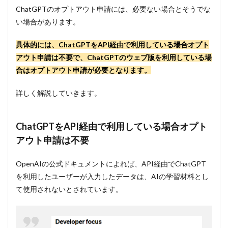
に入
ChatGPTのオプトアウト申請には、必要ない場合とそうでな
力し
い場合があります。
たデ
ータ
を消
具体的には、ChatGPTをAPI経由で利用している場合オプト
去す
アウト申請は不要で、ChatGPTのウェブ版を利用している場
る方
合はオプトアウト申請が必要となります。
法は
アカ
ウン
詳しく解説していきます。
ト削
除の
み
ChatGPTをAPI経由で利用している場合オプト
6
アウト申請は不要
まと
め
OpenAIの公式ドキュメントによれば、API経由でChatGPT
を利用したユーザーが入力したデータは、AIの学習材料とし
て使用されないとされています。