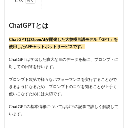
1
ChatGPT
とは
ChatGPTとは
2
ChatGPT
のうまい
ChatGPTはOpenAIが開発した大規模言語モデル「GPT」を
使い方
使用したAIチャットボットサービスです。
2.1
①プ
ChatGPTは学習した膨大な量のデータを基に、プロンプトに
ロン
対しての回答を行います。
プト
を意
識す
プロンプト次第で様々なパフォーマンスを実行することがで
る
きるようになるため、プロンプトのコツを知ることが上手く
2.2
使いこなすためには大切です。
②作
業の
ChatGPTの基本情報については以下の記事で詳しく解説して
サポ
います。
ート
役と
して