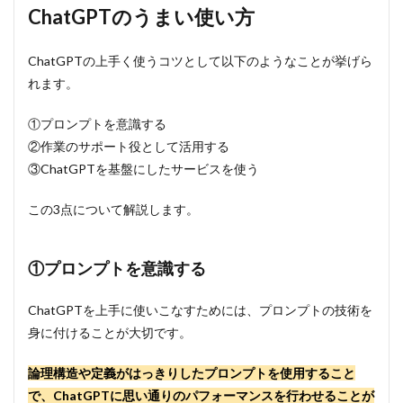
活用
ChatGPTのうまい使い方
する
2.3
ChatGPTの上手く使うコツとして以下のようなことが挙げら
③ChatGPT
れます。
を基盤にし
たサービス
を使う
①プロンプトを意識する
3
②作業のサポート役として活用する
ChatGPT
③ChatGPTを基盤にしたサービスを使う
を使う際
の注意点
この3点について解説します。
4
まと
め
①プロンプトを意識する
ChatGPTを上手に使いこなすためには、プロンプトの技術を
身に付けることが大切です。
論理構造や定義がはっきりしたプロンプトを使用すること
で、ChatGPTに思い通りのパフォーマンスを行わせることが