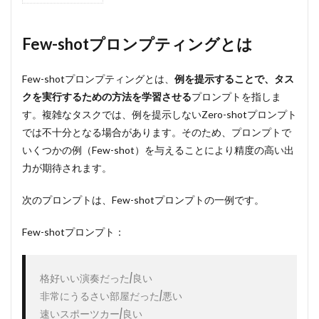
Few-
shot
プロ
Few-shotプロンプティングとは
ンプ
ティ
ング
Few-shotプロンプティングとは、
例を提示することで、タス
とは
クを実行するための方法を学習させる
プロンプトを指しま
2
す。複雑なタスクでは、例を提示しないZero-shotプロンプト
Few-
では不十分となる場合があります。そのため、プロンプトで
shot
いくつかの例（Few-shot）を与えることにより精度の高い出
プロ
ンプ
力が期待されます。
ティ
ング
次のプロンプトは、Few-shotプロンプトの一例です。
の限
界
Few-shotプロンプト：
3
まと
め
格好いい演奏だった/良い

非常にうるさい部屋だった/悪い

速いスポーツカー/良い
