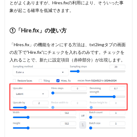
とがよくありますが、Hires.fixの利用により、そういった事
カスタ
ム
象が起こる確率を低減できます。
3.3.2
固定解
①「Hire.fix」の使い方
像度の
ボタン
をカス
「Hires.fix」の機能をオンにする方法は、txt2imgタブの画面
タム
の左下で”Hire.fix”にチェックを入れるのみです。チェックを
4
入れることで、新たに設定項目（赤枠部分）が出現します。
まと
め
5
～
Stable
Diffusion
で素早く
画像生成
するには
～