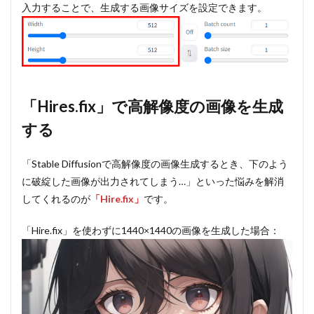
成する
入力することで、生成する画像サイズを設定できます。
2.1
①「Hire.fix」
の使い方
2.2
②「Hire.fix」
での画像生成
「Hires.fix」で高解像度の画像を生成
の仕組み
する
2.3
③「Hire.fix」
の効果
「Stable Diffusionで高解像度の画像生成するとき、下のよう
に破綻した画像が出力されてしまう…」といった悩みを解消
3
してくれるのが
「Hire.fix」
です。
「Aspect
Ratio
selector」
「Hire.fix」を使わずに1440×1440の画像を生成した場合：
で画像の
アスペク
ト比を変
更する
3.1
①「Aspect