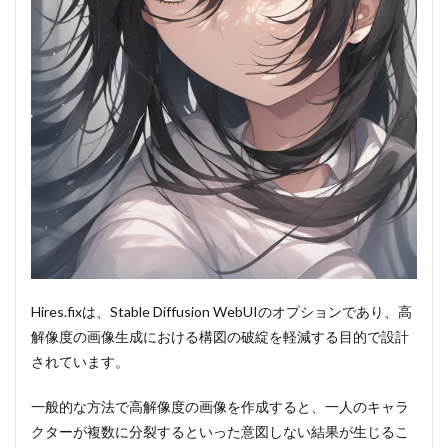
Ratio
selector」
の導入方法
3.2
②「Aspect
Ratio
selector」
の使い方
3.3
③ ボ
タン
をカ
スタ
ムす
る方
Hires.fixは、Stable Diffusion WebUIのオプションであり、高
法
解像度の画像生成における構図の破綻を軽減する目的で設計
3.3.1
されています。
アスペ
クト比
を設定
一般的な方法で高解像度の画像を作成すると、一人のキャラ
するボ
クターが複数に分裂するといった意図しない結果が生じるこ
タンを