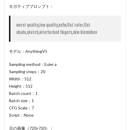
ネガティブプロンプト：
worst quality,low quality,nsfw,flat color,flat 
shade,sketch,interlocked fingers,skin blemishes
モデル：AnythingV5
Sampling method：Euler a
Sampling steps：20
Width：512
Height：512
Batch count：1
Batch size：1
CFG Scale：7
Script：None
元の画像（720×720）：