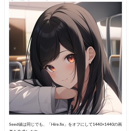
Seed値は同じでも、「Hire.fix」をオフにして1440×1440の画