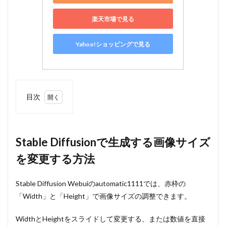
楽天市場で見る
Yahoo!ショッピングで見る
目次
1
Stable
Diffusion
で生成す
Stable Diffusionで生成する画像サイズ
る画像サ
を変更する方法
イズを変
更する方
法
Stable Diffusion Webuiのautomatic1111では、赤枠の
2
「Width」と「Height」で画像サイズの調整できます。
「Hires.fix」
で高解像度
WidthとHeightをスライドして変更する、または数値を直接
の画像を生