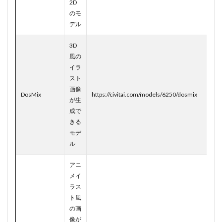
2D
のモ
デル
3D
風の
イラ
スト
画像
DosMix
https://civitai.com/models/6250/dosmix
が生
成で
きる
モデ
ル
アニ
メイ
ラス
ト風
の画
像が