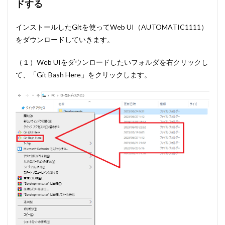
ドする
作った画
像は例外
を除いて
インストールしたGitを使ってWeb UI（AUTOMATIC1111）
商用利用
をダウンロードしていきます。
可能
8
（１）Web UIをダウンロードしたいフォルダを右クリックし
Stable
て、「Git Bash Here」をクリックします。
Diffusion
web uiの
機能一覧
9
Stable
Diffusion
web uiの
それぞれ
の項目と
パラメー
タを設定
する方法
9.1
モデ
ルを