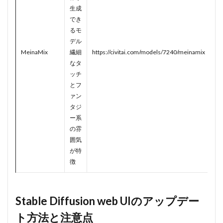
生成
でき
るモ
デル
MeinaMix
繊細
https://civitai.com/models/7240/meinamix
なタ
ッチ
とフ
ァン
タジ
ー系
の雰
囲気
が特
徴
Stable Diffusion web UIのアップデー
ト方法と注意点