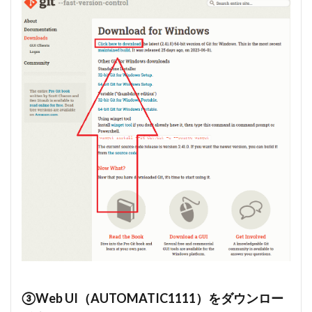
web UIを
アップデ
ートする
方法
5.2
Macで
Stable
Diffusion
web UIを
アップデ
ートする
方法
6
Stable
Diffusion
web uiを
日本語化
する方法
7
Stable
Diffusion
③Web UI（AUTOMATIC1111）をダウンロー
web uiで