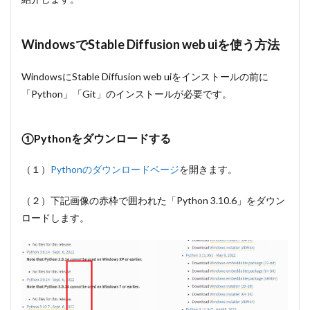
3.3.2
ツール
のイン
ストー
WindowsでStable Diffusion web uiを使う方法
ル方法
4
WindowsにStable Diffusion web uiをインストールの前に
Stable
「Python」「Git」のインストールが必要です。
Diffusion
web UIで
使うモデ
①Pythonをダウンロードする
ルのダウ
ンロード
方法と保
（１）
Pythonのダウンロードページ
を開きます。
存先
4.1
（２）下記画像の赤枠で囲われた「Python 3.10.6」をダウン
Civitai
ロードします。
から
ダウ
ンロ
ード
する
方法
4.2