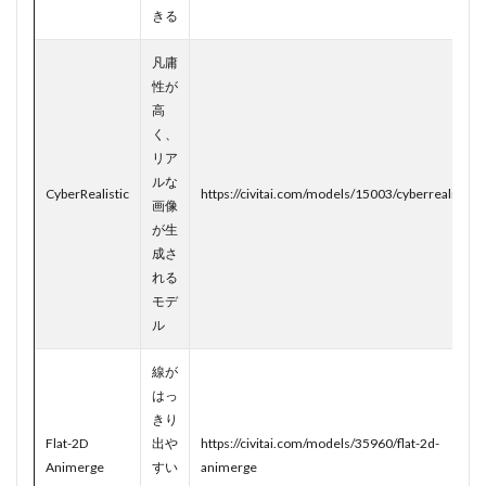
きる
凡庸
性が
高
く、
リア
ルな
CyberRealistic
https://civitai.com/models/15003/cyberrealistic
画像
が生
成さ
れる
モデ
ル
線が
はっ
きり
Flat-2D
出や
https://civitai.com/models/35960/flat-2d-
Animerge
すい
animerge