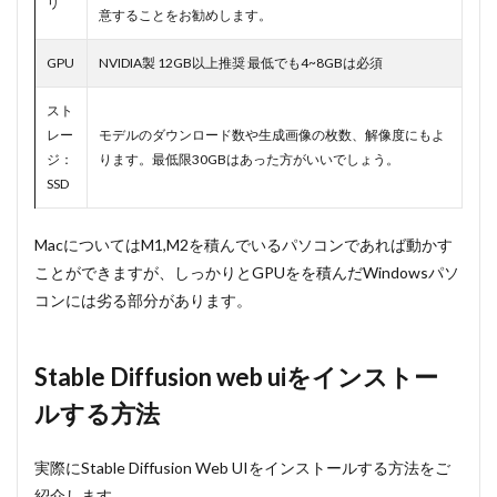
リ
ロードす
意することをお勧めします。
る
GPU
NVIDIA製 12GB以上推奨 最低でも4~8GBは必須
3.1.2
②Gitを
スト
ダウン
ロード
レー
モデルのダウンロード数や生成画像の枚数、解像度にもよ
する
ジ：
ります。最低限30GBはあった方がいいでしょう。
SSD
3.2
③Web
UI（AUTOMATIC1111）
をダウンロードする
MacについてはM1,M2を積んでいるパソコンであれば動かす
3.3
ことができますが、しっかりとGPUをを積んだWindowsパソ
Macで
コンには劣る部分があります。
Stable
Diffusion
webuiを
使う方法
Stable Diffusion web uiをインストー
3.3.1
ルする方法
Homebrew
のインスト
ール方法
実際にStable Diffusion Web UIをインストールする方法をご
紹介します。