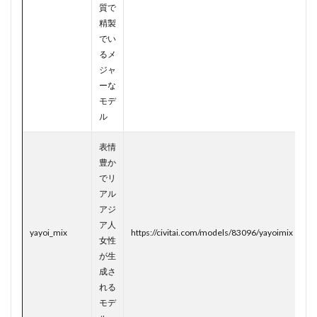
質で
精製
でい
るメ
ジャ
ーな
モデ
ル
表情
豊か
でリ
アル
アジ
ア人
yayoi_mix
https://civitai.com/models/83096/yayoimix
女性
が生
成さ
れる
モデ