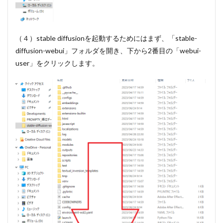
12.2
パラメ
ータを
調節し
（４）stable diffusionを起動するためにはまず、「stable-
てみた
diffusion-webui」フォルダを開き、下から2番目の「webui-
パター
ン
user」をクリックします。
12.2.1
より詳細
にプロン
プトに忠
実になる
ように変
更して生
成
12.2.2
荒めに芸
術にパラ
メータを
振って生
成