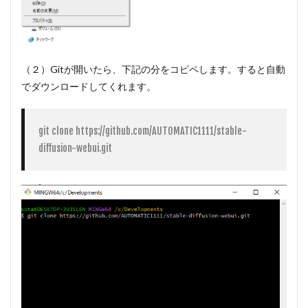
設定
する
9.2
プロ
ンプ
（２）Gitが開いたら、下記の分をコピペします。すると自動
トを
でダウンロードしてくれます。
設定
する
9.3
git clone https://github.com/AUTOMATIC1111/stable-
パラ
diffusion-webui.git
メー
タを
調整
する
10
Stable
Diffusion
web uiで
画像を生
成する方
法
11