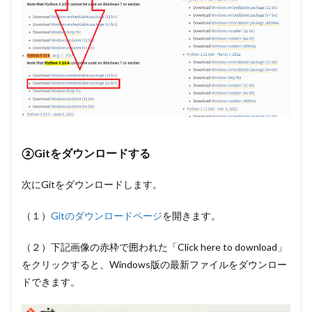
Hugging
Faceか
らダウ
ンロー
ドする
方法
4.3
おす
すめ
のモ
デル
②Gitをダウンロードする
5
次にGitをダウンロードします。
Stable
Diffusion
web UIの
（１）
Gitのダウンロードページ
を開きます。
アップデ
ート方法
（２）下記画像の赤枠で囲われた「Click here to download」
と注意点
をクリックすると、Windows版の最新ファイルをダウンロー
5.1
ドできます。
Windows
でStable
Diffusion