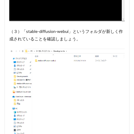
Stable
Diffusion
web uiで
生成画像
をダウン
（３）「stable-diffusion-webui」というフォルダが新しく作
ロードす
る方法
成されていることを確認しましょう。
12
Stable
Diffusion
web uiで
実際に画
像を生成
してみた
12.1
モデル
とプロ
ンプト
のみを
設定し
たパタ
ーン