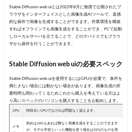
2
Stable Diffusion web uiとは2022年8月に無償で公開されたブ
Stable
ラウザをインターフェイスとした画像生成AIツールで、直感
Diffusion
web uiの
的な操作で画像を生成することができます。作業環境を構築
必要スペ
すればオフラインでも画像生成をすることができ、PCで起動
ック
しローカルサーバを立てることで、どのデバイスでもブラウ
3
ザから操作を行うことができます。
Stable
Diffusion
web uiを
Stable Diffusion web uiの必要スペック
インスト
ールする
方法
Stable Diffusion web uiを使用するにはGPUが必要で、条件を
3.1
満たさない場合には動かない場合があります。画像生成の所
Windows
要時間も関わってくるためこれから購入を考えている方はよ
でStable
Diffusion
り高いスペックのパソコンを購入することをお勧めします。
web uiを
使う方法
CPU
特段古いCPUでなければ問題なく扱えます。
3.1.1
初めは16Gもあれば難なく画像生成をすることができます
①Python
メモ
が、モデル学習といった機能を使う場合は32Gのものを用
をダウン