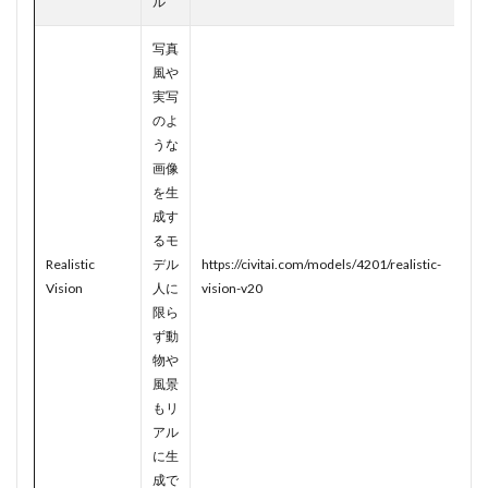
ル
写真
風や
実写
のよ
うな
画像
を生
成す
るモ
Realistic
デル
https://civitai.com/models/4201/realistic-
Vision
人に
vision-v20
限ら
ず動
物や
風景
もリ
アル
に生
成で