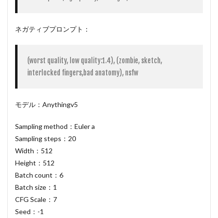
ネガティブプロンプト：
(worst quality, low quality:1.4), (zombie, sketch, 
モデル：Anythingv5
Sampling method：Euler a
Sampling steps：20
Width：512
Height：512
Batch count：6
Batch size：1
CFG Scale：7
Seed：-1