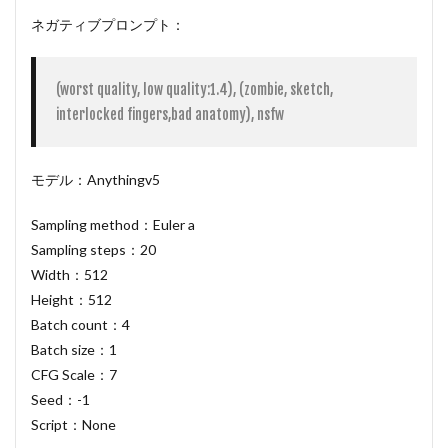
ネガティブプロンプト：
(worst quality, low quality:1.4), (zombie, sketch, 
モデル：Anythingv5
Sampling method：Euler a
Sampling steps：20
Width：512
Height：512
Batch count：4
Batch size：1
CFG Scale：7
Seed：-1
Script：None