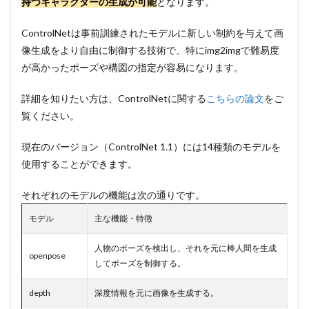
持つキャラクターの生成が可能
となります。
スト
ール
ControlNetは事前訓練されたモデルに新しい制約を与えて画
2.2
②
像生成をより自由に制御する技術で、特にimg2imgで難易度
ControlNet
モデルの導
が高かったポーズや構図の指定が容易になります。
入
詳細を知りたい方は、ControlNetに関する
3
こちらの論文
をご
ControlNet
覧ください。
の使い方
現在のバージョン（ControlNet 1.1）には14種類のモデルを
3.1
① 参考
画像からポー
使用することができます。
ズを指定する
「openpose」
それぞれのモデルの機能は次の通りです。
3.2
②
モデル
主な機能・特徴
深度情報
からポー
ズを指定
人物のポーズを検出し、それを元に棒人間を生成
openpose
する
してポーズを制御する。
「depth」
3.3
③
depth
深度情報を元に画像を生成する。
画像の色