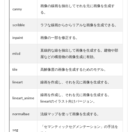
を変える
画像の線画を抽出してそれを元に画像を生成す
canny
「canny」
る。
3.4
④ 抽
scribble
象的な線画
ラフな線画からからリアルな画像を生成できる。
から画像を
生成する
inpaint
画像の一部を修正する。
「scribble」
3.5
⑤
直線的な線を抽出して画像を生成する。建物や部
mlsd
選択した範
屋などの構造物の画像生成に有効。
囲の画像を
修正する
tile
高解像度の画像を生成するためのモデル。
「inpaint」
4
lineart
線画を作成し、それを元に画像を生成する。
まと
め
線画を作成し、それを元に画像を生成する。
lineart_anime
lineartのイラスト向けバージョン。
5
～
Stable
Diffusion
normalbae
法線マップを使って画像を生成する。
で素早く
画像生成
「セマンティックセグメンテーション」の手法を
するには
seg