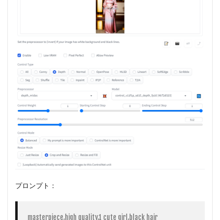
プロンプト：
masterpiece,high quality,1 cute girl,black hair