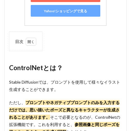
Yahoo!ショッピングで見る
目次
1
ControlNet
とは？
ControlNetとは？
2
Stable
Diffsion
WebUIに
Stable Diffusionでは、プロンプトを使用して様々なイラスト
ControlNet
生成することができます。
を導入する
方法
ただし、
プロンプトやネガティブプロンプトのみを入力する
2.1
だけでは、思い描いたポーズと異なるキャラクターが生成さ
① 拡
張機
れることがあります。
そこで必要となるのが、ControlNetの
能の
拡張機能です。これを利用すると、
参照画像と同じポーズを
イン