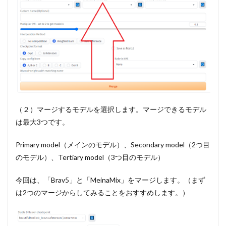
モデル
3.3
③MeinaMix
とBrav5と
Kawaii
Realistic
European
Mixのマー
ジモデル
4
（２）マージするモデルを選択します。マージできるモデル
Stable
は最大3つです。
Diffusion
でさらに
細かく調
Primary model（メインのモデル）、Secondary model（2つ目
整できる
のモデル）、Tertiary model（3つ目のモデル）
階層マー
ジとは
今回は、「Brav5」と「MeinaMix」をマージします。（まず
5
は2つのマージからしてみることをおすすめします。）
まと
め
6
～