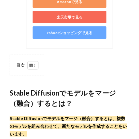
Amazonで見る
楽天市場で見る
Yahoo!ショッピングで見る
目次
1
Stable
Diffusion
でモデル
Stable Diffusionでモデルをマージ
をマージ
（融合）するとは？
（融合）
すると
は？
Stable Diffusionでモデルをマージ（融合）するとは、複数
2
のモデルを組み合わせて、新たなモデルを作成することをい
Stable
います。
Diffusion