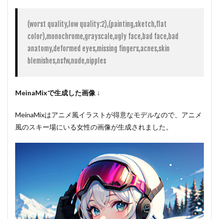
(worst quality,low quality:2),(painting,sketch,flat 
color),monochrome,grayscale,ugly face,bad face,bad 
anatomy,deformed eyes,missing fingers,acnes,skin 
blemishes,nsfw,nude,nipples
MeinaMixで生成した画像 ↓
MeinaMixはアニメ風イラストが得意なモデルなので、アニメ
風のスキー場にいる女性の画像が生成されました。