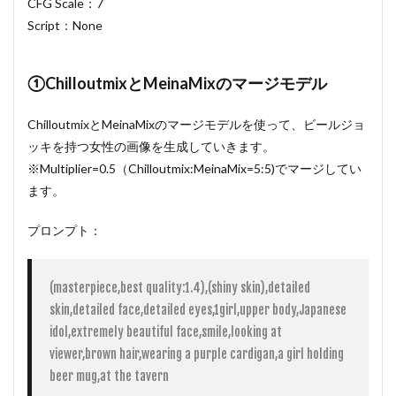
CFG Scale：7
Script：None
①ChilloutmixとMeinaMixのマージモデル
ChilloutmixとMeinaMixのマージモデルを使って、ビールジョ
ッキを持つ女性の画像を生成していきます。
※Multiplier=0.5（Chilloutmix:MeinaMix=5:5)でマージしてい
ます。
プロンプト：
(masterpiece,best quality:1.4),(shiny skin),detailed 
skin,detailed face,detailed eyes,1girl,upper body,Japanese 
idol,extremely beautiful face,smile,looking at 
viewer,brown hair,wearing a purple cardigan,a girl holding 
beer mug,at the tavern