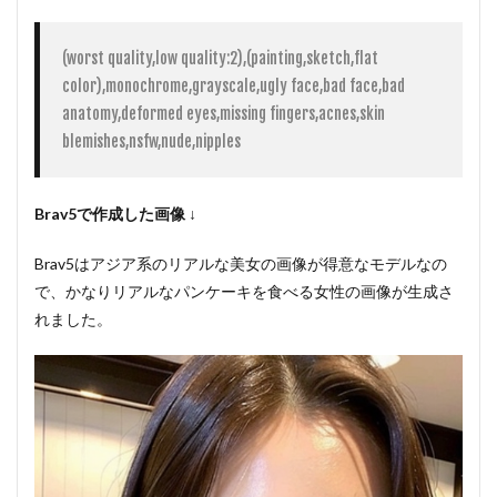
(worst quality,low quality:2),(painting,sketch,flat 
color),monochrome,grayscale,ugly face,bad face,bad 
anatomy,deformed eyes,missing fingers,acnes,skin 
blemishes,nsfw,nude,nipples
Brav5で作成した画像 ↓
Brav5はアジア系のリアルな美女の画像が得意なモデルなの
で、かなりリアルなパンケーキを食べる女性の画像が生成さ
れました。