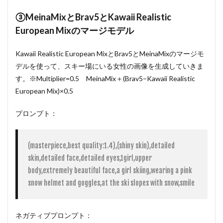
③MeinaMixとBrav5とKawaii Realistic
European Mixのマージモデル
Kawaii Realistic European MixとBrav5とMeinaMixのマージモ
デルを使って、スキー場にいる女性の画像を生成していきま
す。※Multiplier=0.5 MeinaMix＋(Brav5−Kawaii Realistic
European Mix)×0.5
プロンプト：
(masterpiece,best quality:1.4),(shiny skin),detailed 
skin,detailed face,detailed eyes,1girl,upper 
body,extremely beautiful face,a girl skiing,wearing a pink 
snow helmet and goggles,at the ski slopes with snow,smile
ネガティブプロンプト：