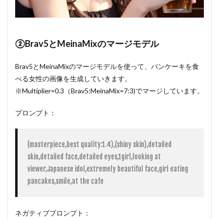
②Brav5とMeinaMixのマージモデル
Brav5とMeinaMixのマージモデルを使って、パンケーキを食
べる女性の画像を生成していきます。
※Multiplier=0.3（Brav5:MeinaMix=7:3)でマージしています。
プロンプト：
(masterpiece,best quality:1.4),(shiny skin),detailed 
skin,detailed face,detailed eyes,1girl,looking at 
viewer,Japanese idol,extremely beautiful face,girl eating 
pancakes,smile,at the cafe
ネガティブプロンプト：