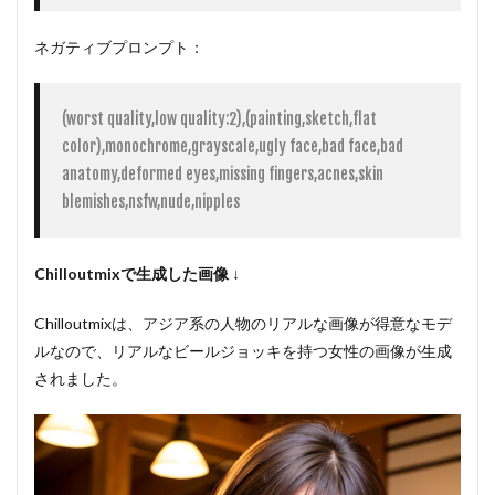
ネガティブプロンプト：
(worst quality,low quality:2),(painting,sketch,flat 
color),monochrome,grayscale,ugly face,bad face,bad 
anatomy,deformed eyes,missing fingers,acnes,skin 
blemishes,nsfw,nude,nipples
Chilloutmixで生成した画像 ↓
Chilloutmixは、アジア系の人物のリアルな画像が得意なモデ
ルなので、リアルなビールジョッキを持つ女性の画像が生成
されました。