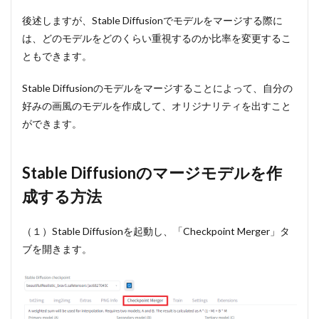
のマージ
モデルを
後述しますが、Stable Diffusionでモデルをマージする際に
作成する
は、どのモデルをどのくらい重視するのか比率を変更するこ
方法
ともできます。
3
Stable
Stable Diffusionのモデルをマージすることによって、自分の
Diffusion
で作成し
好みの画風のモデルを作成して、オリジナリティを出すこと
たマージ
ができます。
モデルで
画像を生
成してみ
た！
Stable Diffusionのマージモデルを作
3.1
成する方法
①Chilloutmix
とMeinaMix
のマージモデ
（１）Stable Diffusionを起動し、「Checkpoint Merger」タ
ル
ブを開きます。
3.2
②Brav5
と
MeinaMix
のマージ