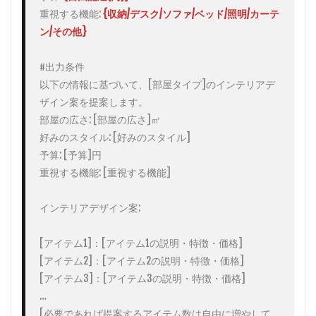
を用
重視する機能: 
{収納/デスク/ソファ/ベッド/照明/カーテ
いて
英語
ン/その他}
に翻
訳す
る
#出力条件

以下の情報に基づいて、[部屋タイプ]のインテリアデ
3.2
結果
ザイン案を提案します。

を
Midjourney
部屋の広さ: [部屋の広さ]㎡

にて入力
好みのスタイル: [好みのスタイル]

予算: [予算]円

重視する機能: [重視する機能]

インテリアデザイン案:

[アイテム1]：[アイテム1の説明・特徴・価格]

[アイテム2]：[アイテム2の説明・特徴・価格]

[アイテム3]：[アイテム3の説明・特徴・価格]

…

[必要であれば提案するアイテム数は自由に増やして