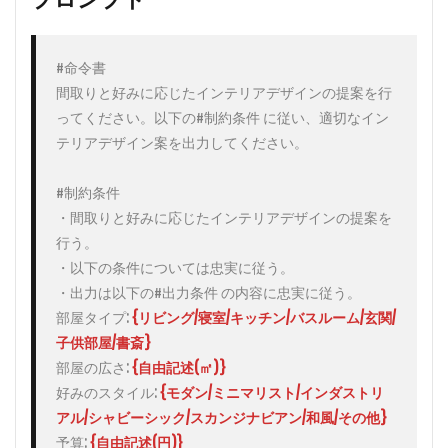
2
プロ
ンプ
#命令書

トの
間取りと好みに応じたインテリアデザインの提案を行
例
ってください。以下の#制約条件 に従い、適切なイン
2.1
実
テリアデザイン案を出力してください。

際に
ChatGPT
に入力し
#制約条件

てみた結
・間取りと好みに応じたインテリアデザインの提案を
果
行う。

3
出力結
・以下の条件については忠実に従う。

果を
Midjourney
・出力は以下の#出力条件 の内容に忠実に従う。

を用いて表
部屋タイプ: 
{リビング/寝室/キッチン/バスルーム/玄関/
現してみる
子供部屋/書斎}
3.1
部屋の広さ: 
{自由記述(㎡)}
出力
好みのスタイル: 
{モダン/ミニマリスト/インダストリ
結果
を
アル/シャビーシック/スカンジナビアン/和風/その他}
DeepL
予算: 
{自由記述(円)}