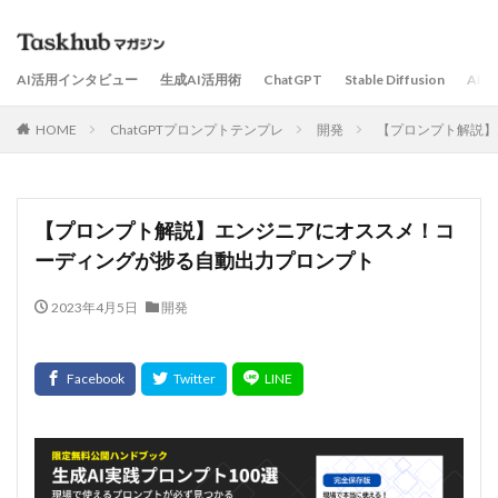
AI活用インタビュー
生成AI活用術
ChatGPT
Stable Diffusion
AI
HOME
ChatGPTプロンプトテンプレ
開発
【プロンプト解説】
【プロンプト解説】エンジニアにオススメ！コ
ーディングが捗る自動出力プロンプト
2023年4月5日
開発