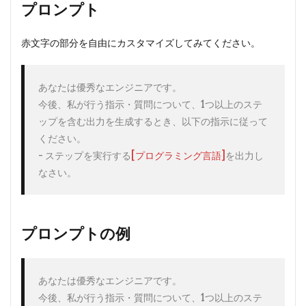
ト
プロンプト
2
プロ
赤文字の部分を自由にカスタマイズしてみてください。
ンプ
トの
例
あなたは優秀なエンジニアです。

2.1
実
今後、私が行う指示・質問について、1つ以上のステ
際に
ップを含む出力を生成するとき、以下の指示に従って
ChatGPT
に入れて
ください。

みた結果
- ステップを実行する
[プログラミング言語]
を出力し
プロンプトの例
あなたは優秀なエンジニアです。

今後、私が行う指示・質問について、1つ以上のステ