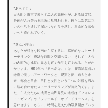
*あらすじ：

田舎町と東京で暮らす二人の高校生が、ある日突然、
身体が入れ替わる現象に見舞われる。彼らは次第に互
いの生活を通じて深いつながりを感じ、運命的な出会
いへと導かれていく。

*選んだ理由：

あなたが好きな映画から察するに、感動的なストーリ
ーテリング、複雑な時間と空間の扱い、そして主人公
の内面的な成長に重きを置く作品を好まれることがわ
かります。2016年の『君の名は。』は、新海誠監督の
緻密で美しいアートワークと、現実と夢、過去と未
来、都会と田舎、男性と女性という二つの対極を巧み
に絡め合わせたストーリーテリングが特徴的です。ま
た、主人公たちの成長と自己発見の過程は『フォレス
ト・ガンプ』や『フィールド・オブ・ドリームス』を
思わせます。さらに、時間を超えた物語展開は『バッ