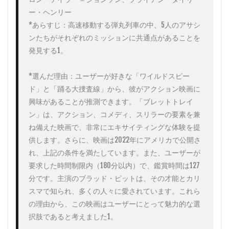
ー・ヘンリー

*あらすじ：高速移動する弾丸列車の中、5人のアサシ
ンたちがそれぞれのミッションに共通点があることを
発見する​1​。

*選んだ理由：ユーザーが好きな「ワイルドスピー
ド」と「踊る大捜査線」から、彼がアクション映画に
興味があることが推測できます。「ブレットトレイ
ン」は、アクション、コメディ、スリラーの要素を兼
ね備えた映画で、非常にエキサイティングな体験を提
供します。さらに、映画は2022年にアメリカで公開さ
れ、上記の条件を満たしています。また、ユーザーが
要求した時間制限内（180分以内）で、鑑賞時間は127
分です。主演のブラッド・ピットは、その才能とカリ
スマで知られ、多くの人々に愛されています。これら
の理由から、この映画はユーザーにとって魅力的な選
択肢であると考えました​1​。