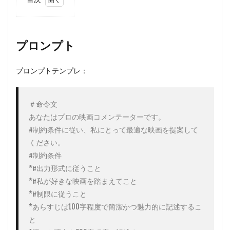
1
プロ
ンプ
ト
プロンプト
2
実
際の
プロンプトテンプレ：
ChatGPT
への入力
例
＃命令文

2.1
①
あなたはプロの映画コメンテーターです。

ChatGPT
#制約条件に従い、私にとって最適な映画を提案して
のデフォ
ルトモデ
ください。

ルでおす
#制約条件

すめの映
*#出力形式に従うこと

画を見つ
ける
*#私が好きな映画を踏まえてこと

*#制限に従うこと

2.2
②
ChatGPT
*あらすじは100字程度で簡潔かつ魅力的に記述するこ
のWeb
と

ブラウジ