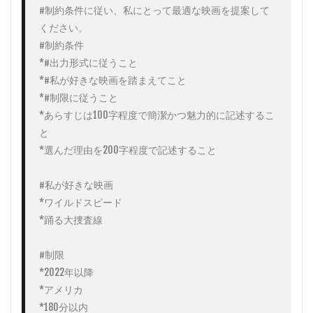
#制約条件に従い、私にとって最適な映画を提案して
ください。

#制約条件

*#出力形式に従うこと

*#私が好きな映画を踏まえてこと

*#制限に従うこと

*あらすじは100字程度で簡潔かつ魅力的に記述するこ
と

*選んだ理由を200字程度で記述すること

#私が好きな映画

*ワイルドスピード

*踊る大捜査線

#制限

*2022年以降

*アメリカ

*180分以内
