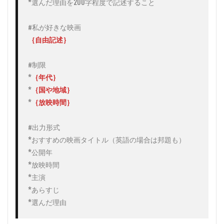
*選んだ理由を200字程度で記述すること

ング機能
で最新の
映画を見
つける
#制限

*
｛年代｝
*
｛国や地域｝
*
｛放映時間｝
#出力形式

*おすすめの映画タイトル（英語の場合は邦題も）

*公開年

*放映時間

*主演

*あらすじ

*選んだ理由