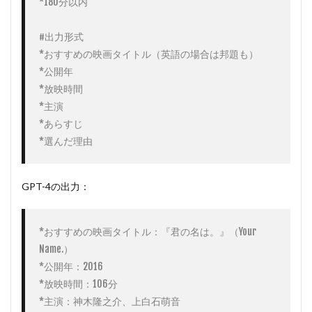
*180分以内

#出力形式

*おすすめの映画タイトル（英語の場合は邦題も）

*公開年

*放映時間

*主演

*あらすじ

*選んだ理由
GPT-4の出力：
*おすすめの映画タイトル：『君の名は。』（Your 
Name.）

*公開年：2016

*放映時間：106分

*主演：神木隆之介、上白石萌音
