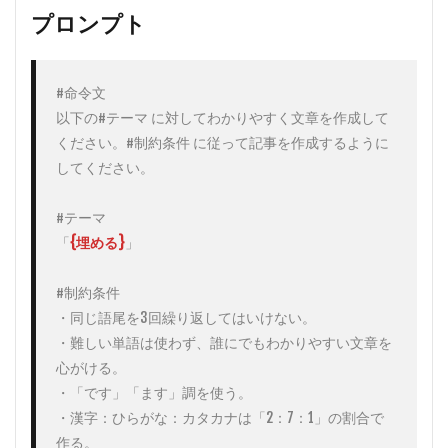
ト
プロンプト
2
プロ
ンプ
#命令文

トの
以下の#テーマ に対してわかりやすく文章を作成して
使用
例
ください。#制約条件 に従って記事を作成するように
してください。

2.1
例：
ChatGPT
#テーマ

を用い
「
{埋める}
」

て、誰に
でも分か
りやすい
#制約条件

文章を作
・同じ語尾を3回繰り返してはいけない。

成
・難しい単語は使わず、誰にでもわかりやすい文章を
2.2
実
心がける。

際に
ChatGPT
・「です」「ます」調を使う。

に打ち込
・漢字：ひらがな：カタカナは「2：7：1」の割合で
んでみた
結果
作る。
