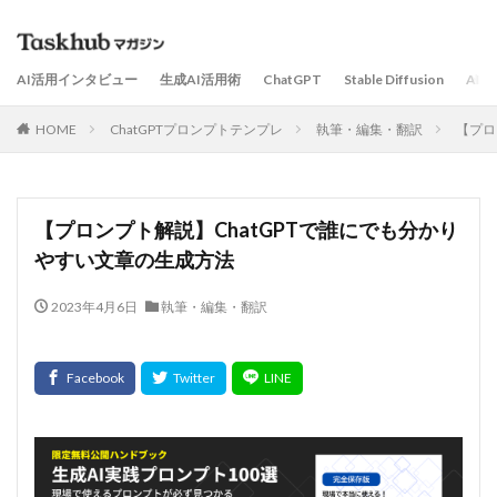
AI活用インタビュー
生成AI活用術
ChatGPT
Stable Diffusion
AI
HOME
ChatGPTプロンプトテンプレ
執筆・編集・翻訳
【プロ
【プロンプト解説】ChatGPTで誰にでも分かり
やすい文章の生成方法
2023年4月6日
執筆・編集・翻訳