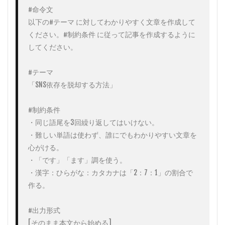
#命令文

以下の#テーマ に対してわかりやすく文章を作成して
ください。#制約条件 に従って記事を作成するように
してください。

#テーマ

「SNS依存を脱却する方法」

#制約条件

・同じ語尾を3回繰り返してはいけない。

・難しい単語は使わず、誰にでもわかりやすい文章を
心がける。

・「です」「ます」調を使う。

・漢字：ひらがな：カタカナは「2：7：1」の割合で
作る。

#出力形式

[そのまま本文から始める]
