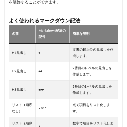
を装飾することができます。
記法
2
ChatGPT
よく使われるマークダウン記法
の回答を
マークダ
Markdown記法の
名前
ウン記法
簡単な説明
記号
で出力す
るプロン
プト
文書の最上位の見出しを作
H1見出し
#
成します。
2.1
基本
2番目のレベルの見出しを
的な
H2見出し
##
使い
作成します。
方
3番目のレベルの見出しを
2.2
出
H3見出し
###
作成します。
力形式を
指定して
ChatGPT
リスト（順序
点で項目をリスト化しま
or
-
*
の回答を
なし）
す。
コピペす
る
リスト（順序
数字で項目をリスト化しま
1.