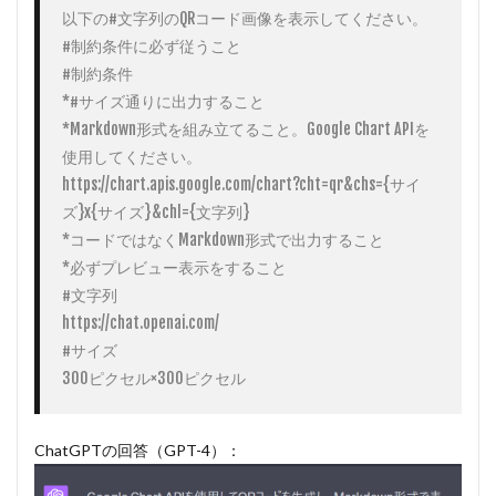
以下の#文字列のQRコード画像を表示してください。

#制約条件に必ず従うこと

#制約条件

*#サイズ通りに出力すること

*Markdown形式を組み立てること。Google Chart APIを
使用してください。

https://chart.apis.google.com/chart?cht=qr&chs={サイ
ズ}x{サイズ}&chl={文字列}

*コードではなくMarkdown形式で出力すること

*必ずプレビュー表示をすること

#文字列

https://chat.openai.com/

#サイズ

300ピクセル×300ピクセル
ChatGPTの回答（GPT-4）：