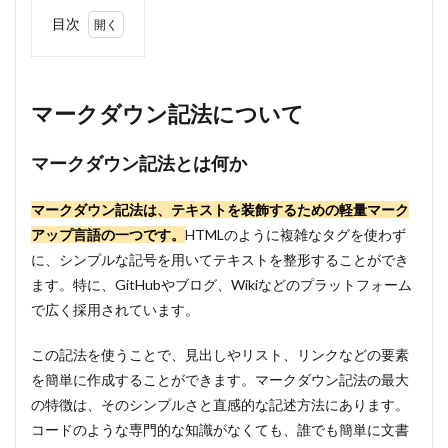
目次
1
マー
クダ
ウン
マークダウン記法について
記法
につ
いて
マークダウン記法とは何か
1.1
マークダウン記法は、テキストを装飾するための軽量マーク
マー
クダ
アップ言語の一つです。
HTMLのように複雑なタグを使わず
ウン
に、シンプルな記号を用いてテキストを整形することができ
記法
とは
ます。特に、GitHubやブログ、Wikiなどのプラットフォーム
何か
で広く採用されています。
1.2
よく
この記法を使うことで、見出しやリスト、リンクなどの要素
使わ
を簡単に作成することができます。マークダウン記法の最大
れる
の特徴は、そのシンプルさと直感的な記述方法にあります。
マー
クダ
コードのような専門的な知識がなくても、誰でも簡単に文書
ウン