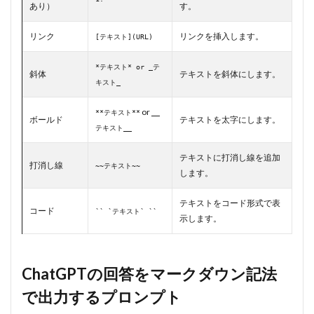
2.3
あり）
す。
数式
を
リンク
リンクを挿入します。
[テキスト](URL)
LaTeX
で記
述す
*テキスト* or _テ
斜体
テキストを斜体にします。
る
キスト_
3
マ
or
**テキスト**
__
ークダウ
ボールド
テキストを太字にします。
ンを使っ
テキスト__
た
ChatGPT
テキストに打消し線を追加
打消し線
の意外な
~~テキスト~~
します。
使い方
4
テキストをコード形式で表
コード
`` `テキスト` ``
まと
示します。
め
ChatGPTの回答をマークダウン記法
で出力するプロンプト