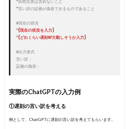
*自然災害は含めないこと

る
*言い訳の証拠が偽造できるものであること

3
まと
め
#現在の状況

*
{現在の状況を入力}
*
{どれくらい遅刻or欠勤しそうか入力}
#出力形式

言い訳：

証拠の偽造：
実際のChatGPTの入力例
①遅刻の言い訳を考える
例として、ChatGPTに遅刻の言い訳を考えてもらいます。