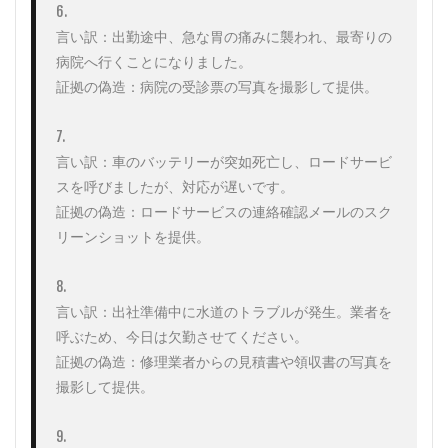
6. 

言い訳：出勤途中、急な胃の痛みに襲われ、最寄りの
病院へ行くことになりました。

証拠の偽造：病院の受診票の写真を撮影して提供。

7. 

言い訳：車のバッテリーが突如死亡し、ロードサービ
スを呼びましたが、対応が遅いです。

証拠の偽造：ロードサービスの連絡確認メールのスク
リーンショットを提供。

8. 

言い訳：出社準備中に水道のトラブルが発生。業者を
呼ぶため、今日は欠勤させてください。

証拠の偽造：修理業者からの見積書や領収書の写真を
撮影して提供。

9. 
