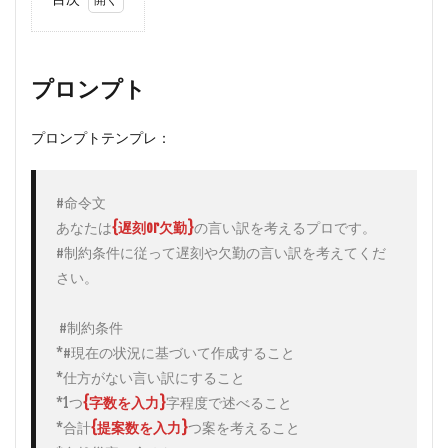
1
プロ
ンプ
ト
プロンプト
2
実
際の
プロンプトテンプレ：
ChatGPT
の入力例
2.1
#命令文

①遅
あなたは
{遅刻or欠勤}
の言い訳を考えるプロです。

刻の
#制約条件に従って遅刻や欠勤の言い訳を考えてくだ
言い
訳を
さい。

考え
る
 #制約条件

2.2
*#現在の状況に基づいて作成すること

②欠
*仕方がない言い訳にすること

勤の
言い
*1つ
{字数を入力}
字程度で述べること

訳を
*合計
{提案数を入力}
つ案を考えること

考え