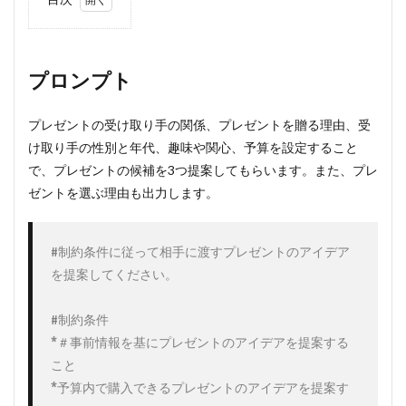
1
プロ
ンプ
ト
プロンプト
2
例
プレゼントの受け取り手の関係、プレゼントを贈る理由、受
①：
け取り手の性別と年代、趣味や関心、予算を設定すること
結婚
記念
で、プレゼントの候補を3つ提案してもらいます。また、プレ
日の
ゼントを選ぶ理由も出力します。
プレ
ゼン
ト
#制約条件に従って相手に渡すプレゼントのアイデア
3
を提案してください。

例
②：
上司
#制約条件

への
*＃事前情報を基にプレゼントのアイデアを提案する
誕生
日プ
こと

レゼ
*予算内で購入できるプレゼントのアイデアを提案す
ント