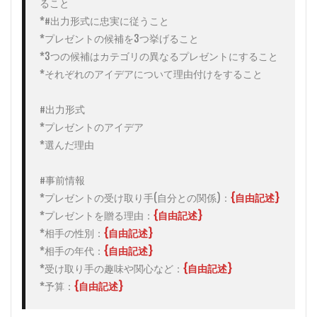
ること

4
*#出力形式に忠実に従うこと

まと
*プレゼントの候補を3つ挙げること

め
*3つの候補はカテゴリの異なるプレゼントにすること

*それぞれのアイデアについて理由付けをすること

#出力形式

*プレゼントのアイデア

*選んだ理由

#事前情報

*プレゼントの受け取り手(自分との関係)：
{自由記述}
*プレゼントを贈る理由：
{自由記述}
*相手の性別：
{自由記述}
*相手の年代：
{自由記述}
*受け取り手の趣味や関心など：
{自由記述}
*予算：
{自由記述}