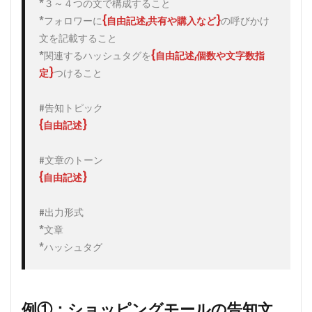
4
*３～４つの文で構成すること

まと
*フォロワーに
{自由記述,共有や購入など}
の呼びかけ
め
文を記載すること

*関連するハッシュタグを
{自由記述,個数や文字数指
定}
つけること

{自由記述}
#出力形式

*文章

*ハッシュタグ
例①：ショッピングモールの告知文