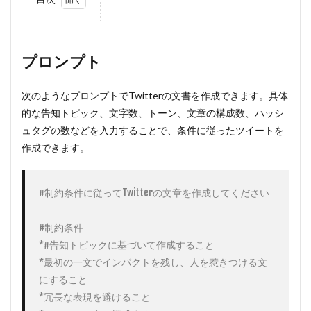
1
プロ
ンプ
ト
プロンプト
2
例
次のようなプロンプトでTwitterの文書を作成できます。具体
①：
的な告知トピック、文字数、トーン、文章の構成数、ハッシ
ショ
ッピ
ュタグの数などを入力することで、条件に従ったツイートを
ング
作成できます。
モー
ルの
告知
文
#制約条件に従ってTwitterの文章を作成してください

3
#制約条件

例
②：
*#告知トピックに基づいて作成すること

記事
*最初の一文でインパクトを残し、人を惹きつける文
投稿
の告
にすること

知
*冗長な表現を避けること
