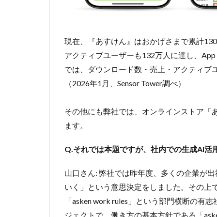
って
み
る」
文化
現在、『あすけん』はおかげさまで累計13
の醸
アクティブユーザーも132万人に達し、App Storeや
成
では、ダウンロード数・売上・アクティブユ
と、
プロ
（2026年1月、Sensor Tower調べ）
ダク
ト開
発へ
その他にも弊社では、オンラインストア「あ
の応
ます。
用
Q.それでは本題ですが、社内での生成AI
山口さん: 弊社では昨年度、多くの企業が
いく」という意思決定をしました。その上
「asken work rules」という部門
ジェクトで、働き方の基本方針である「asken