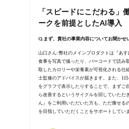
ピー
「スピードにこだわる」
ドに
こだ
ークを前提としたAI導入
わ
る」
働き
Q.まず、貴社の事業内容についてお聞かせ
方の
実現
山口さん: 弊社のメインプロダクトは『あ
へ。
ハイ
食事を写真で撮ったり、バーコードで読み
ブリ
取したカロリーや栄養素が可視化される仕
ッド
士監修のアドバイスが届きます。また、1
ワー
クを
をグラフで表示したりすることで、まずご
前提
ら改善するというサイクルを回していただ
とし
た
ん』をご利用いただいた方も、ただ痩せる
AI
を目指していただくことをサポートしてい
導入
2