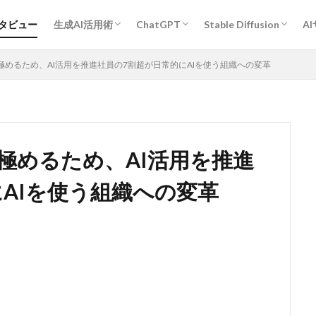
プロンプトエンジニアリング基礎
ChatGPT活用術
Midjourney活用術
Stable Diffusion活用術
Bard活用術
作業効率アップ全般
経営・企画・分析・マーケティング
開発
教育・学習
執筆・編集・翻訳
デザイン
エンタメ・ゲーム
旅行・観光・レジャー
ヘルスケア・スポーツ
キャリア・転職・相談
営業・コミュニケーション
その他
人物
作風指定
動物
グラフィックデザイン
ンタビュー
生成AI活用術
ChatGPT
Stable Diffusion
A
プロンプトエンジニアリング基礎
ChatGPT活用術
Midjourney活用術
Stable Diffusion活用術
Bard活用術
作業効率アップ全般
経営・企画・分析・マーケティング
開発
教育・学習
執筆・編集・翻訳
デザイン
エンタメ・ゲーム
旅行・観光・レジャー
ヘルスケア・スポーツ
キャリア・転職・相談
営業・コミュニケーション
その他
人物
作風指定
動物
グラフィックデザイン
めるため、AI活用を推進社員の7割超が日常的にAIを使う組織への変革
極めるため、AI活用を推進
AIを使う組織への変革