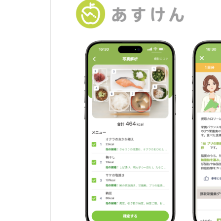
全社
に複
数ツ
ール
を開
放
し、
ボト
ムア
ップ
での
活用
を推
進役
が支
援
3
「ま
ず
AI
でや