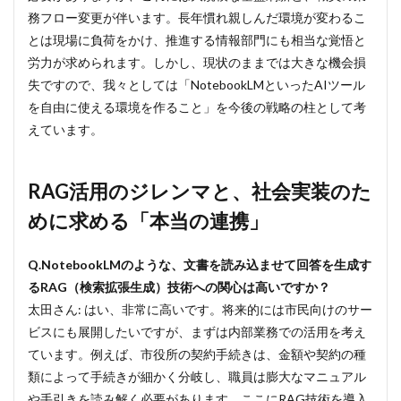
務フロー変更が伴います。長年慣れ親しんだ環境が変わるこ
とは現場に負荷をかけ、推進する情報部門にも相当な覚悟と
労力が求められます。しかし、現状のままでは大きな機会損
失ですので、我々としては「NotebookLMといったAIツール
を自由に使える環境を作ること」を今後の戦略の柱として考
えています。
RAG活用のジレンマと、社会実装のた
めに求める「本当の連携」
Q.NotebookLMのような、文書を読み込ませて回答を生成す
るRAG（検索拡張生成）技術への関心は高いですか？
太田さん: はい、非常に高いです。将来的には市民向けのサー
ビスにも展開したいですが、まずは内部業務での活用を考え
ています。例えば、市役所の契約手続きは、金額や契約の種
類によって手続きが細かく分岐し、職員は膨大なマニュアル
や手引きを読み解く必要があります。ここにRAG技術を導入