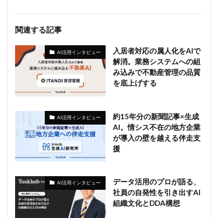
関連する記事
入居者対応の属人化をAIで
AI活用インタビュー
解消。業務システムへの組
み込みで不動産管理の品質
を底上げする
約15年分の新聞記事×生成
AI活用インタビュー
AI。情シス不在の地方企業
が導入の壁を越える伴走支
援
データ活用のプロが語る、
AI活用インタビュー
社員の自発性を引き出すAI
組織文化とDDA構想