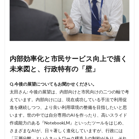
内部効率化と市民サービス向上で描く
未来図と、行政特有の「壁」
Q.今後の展望についてもお聞かせください。
太田さん: 今後の展望は、内部向けと市民向けの二つの軸で考
えています。内部向けには、現在成功している手法で利用促
進を継続しつつ、より良い利用環境の整備を目指したいと思
います。世の中では自分専用のAIを作ったり、高いスライド
作成能力のある『NotebookLM』といったツールをはじめ、
さまざまなAIが、日々著しく進化していますが、行政には
「三層分離」というネットワーク構造上の制約があり、それ