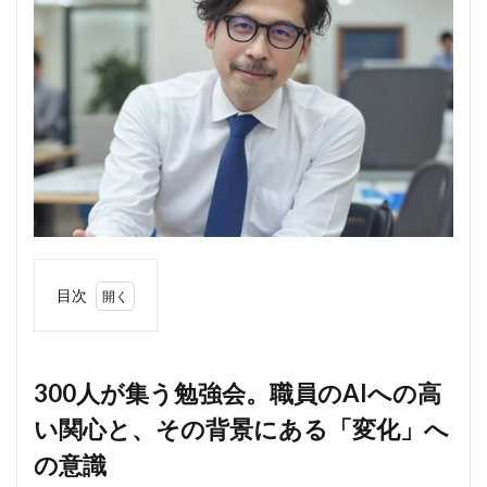
目次
1
300
人が
集う
300人が集う勉強会。職員のAIへの高
勉強
い関心と、その背景にある「変化」へ
会。
職員
の意識
のAI
への