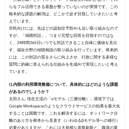
らをフル活用できる基盤が整っていないのが実情です。この
根本的な課題の解消は、どこかで必ず目指していきたいと考
えています。
市民向けには、先ほどの認知症予防AIも近い取り組みなので
すが、「傾聴対話」、つまり完璧な回答を目指すのではな
く、24時間365日いつでも対話できること自体に価値を見出
す、福祉分野の傾聴相談の取り組みを行っています。将来的
には、この対話の質をさらに向上させ、行政に関する多様な
質問に的確に答えられる仕組みを生成AIで実現したいと考え
ています。
Q.内部の利用環境整備について、具体的にはどのような課題
があるのでしょうか？
太田さん: 現在主流の「αモデル（三層分離）」環境下では、
Google Workspaceのようなクラウドサービスの効果を最大化
することは困難です。これを解決するには、ネットワーク分
離のあり方を根本から見直す（いわゆるβモデル等への移行）
必要がありますが、これには大規模な基盤刷新と、職員の業