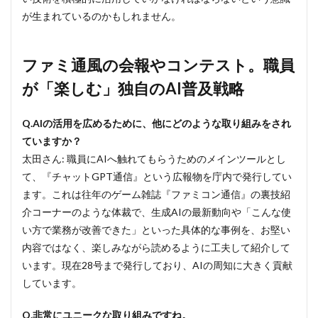
と、
が生まれているのかもしれません。
社会
実装
のた
めに
ファミ通風の会報やコンテスト。職員
求め
が「楽しむ」独自のAI普及戦略
る
「本
当の
Q.AIの活用を広めるために、他にどのような取り組みをされ
連
携」
ていますか？
5
太田さん: 職員にAIへ触れてもらうためのメインツールとし
AI導
て、『チャットGPT通信』という広報物を庁内で発行してい
入で
ます。これは往年のゲーム雑誌『ファミコン通信』の裏技紹
年間
2万
介コーナーのような体裁で、生成AIの最新動向や「こんな使
時間
い方で業務が改善できた」といった具体的な事例を、お堅い
超の
内容ではなく、楽しみながら読めるように工夫して紹介して
業務
削
います。現在28号まで発行しており、AIの周知に大きく貢献
減。
しています。
数字
が示
す確
Q.非常にユニークな取り組みですね。