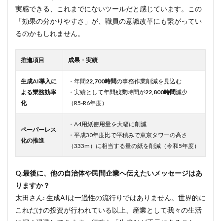
実感できる、これまでにないツールだと感じています。この
「効果の分かりやすさ」が、職員の意識改革にも繋がってい
るのかもしれません。
推進項目
成果・実績
生成AI導入に
・年間
22,700時間
の事務作業削減を見込む
よる業務効率
・実績として年間残業時間が
22,800時間
減少
化
（R5-R6年度）
・A4用紙使用量を大幅に削減
ペーパーレス
・平成30年度比で平積みで東京タワーの高さ
化の推進
（333m）に相当する量の紙を削減（令和5年度）
Q.最後に、他の自治体や民間企業へ伝えたいメッセージはあ
りますか？
太田さん: 生成AIは一過性の流行りではありません。世界的に
これだけの投資が行われている以上、産業として我々の生活