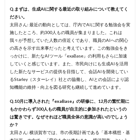
高い
Q.まずは、生成AIに関する最近の取り組みについて教えてく
関心
と、
ださい。
その
太田さん: 最近の動向としては、庁内でAIに関する勉強会を実
背景
施したところ、約300人もの職員が集まりました。これは
にあ
る
我々が予想していた人数の倍近くであり、職員のAIへの関心
「変
の高さを示す出来事だったと考えています。この勉強会をき
化」
への
っかけに、新たなAIツール『exaBase』の利用もさらに加速
意識
していくと感じています。また、市民向けにも生成AIを活用
2
した新たなサービスの提供を目指して、会話AIを開発してい
ファ
るStarley（スターレイ）社との協働し、AIとの会話により認
ミ通
知機能の維持・向上を図る研究も継続して進めています。
風の
会報
やコ
Q.10月に導入された『exaBase』の研修に、12月の繁忙期に
ンテ
もかかわらず300人もの職員が自主的に参加されたというの
ス
ト。
は驚きです。なぜそれほど職員全体の意識が高いのでしょう
職員
か？
が
太田さん: 横須賀市では、市の長期計画である「基本構想・基
「楽
し