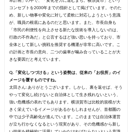
本計画」の中で、「変化を力に進むまち。横須賀市」という
む」
コンセプトを2030年までの指針として掲げています。そのた
独自
のAI
め、新しい物事や変化に対して柔軟に対応しようという意識
普及
が、職員の根底にあるのだと思います。また、市長自身も
戦略
「市民の利便性を向上させる新たな技術を導入しないのは、
3
行政の不作為だ」と公言するほど強い思いを持っており、市
内部効
全体として新しい挑戦を推奨する機運が非常に高いです。こ
率化と
市民サ
の計画と市長の意向、二つの歯車が噛み合っていることが大
ービス
きな要因だと考えています。
向上で
描く未
Q.「変化しつづける」という姿勢は、従来の「お役所」のイ
来図
と、行
メージを覆すものですね。
政特有
太田さん: ありがとうございます。しかし、裏を返せば、そう
の
「壁」
やって変化し続けないと自治体として生き残れないという、
強い危機感の表れでもあります。横須賀市は比較的規模が大
4
RAG
きく栄えているイメージがあるかもしれませんが、首都圏の
活用
中では少子高齢化が進んでいます。このままでは自治体運営
のジ
が立ち行かなくなるという現実があり、その危機感から新し
レン
マ
い技術を積極的に活用していかなければならないという意識