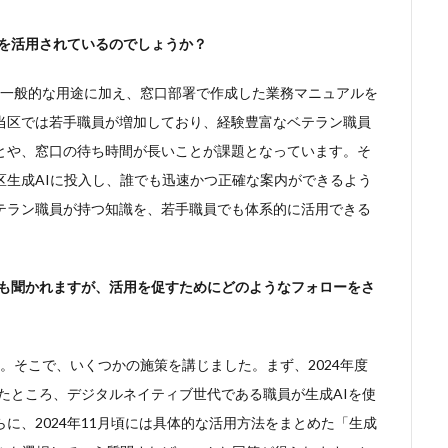
Iを活用されているのでしょうか？
た一般的な用途に加え、窓口部署で作成した業務マニュアルを
当区では若手職員が増加しており、経験豊富なベテラン職員
とや、窓口の待ち時間が長いことが課題となっています。そ
区生成AIに投入し、誰でも迅速かつ正確な案内ができるよう
テラン職員が持つ知識を、若手職員でも体系的に活用できる
みも聞かれますが、活用を促すためにどのようなフォローをさ
た。そこで、いくつかの施策を講じました。まず、2024年度
したところ、デジタルネイティブ世代である職員が生成AIを使
に、2024年11月頃には具体的な活用方法をまとめた「生成