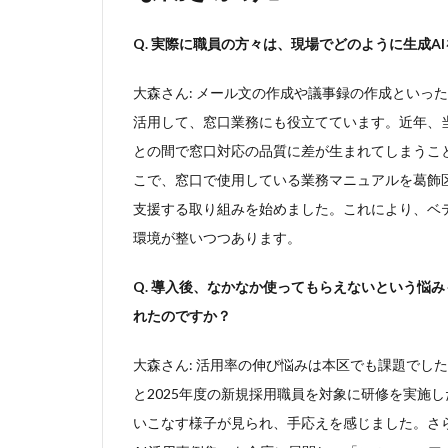
「能
動的
Q. 実際に職員の方々は、現場でどのように生成A
な働
きか
大森さん: メール文の作成や議事録の作成といっ
け」
活用して、窓口業務にも役立てています。近年、
3
との間で窓口対応の品質に差が生まれてしまうこ
業務
効率
こで、窓口で使用している業務マニュアルを葛飾
化の
支援する取り組みを始めました。これにより、ベ
先に
環境が整いつつあります。
見据
える
「区
Q. 導入後、なかなか使ってもらえないという悩
民へ
れたのですか？
の価
値還
元」
大森さん: 活用率の伸び悩みは本区でも課題でし
と全
と2025年度の新規採用職員を対象に研修を実施
国初
いこなす様子が見られ、手応えを感じました。さら
の挑
戦