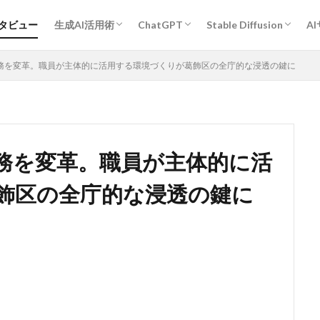
プロンプトエンジニアリング基礎
ChatGPT活用術
Midjourney活用術
Stable Diffusion活用術
Bard活用術
作業効率アップ全般
経営・企画・分析・マーケティング
開発
教育・学習
執筆・編集・翻訳
デザイン
エンタメ・ゲーム
旅行・観光・レジャー
ヘルスケア・スポーツ
キャリア・転職・相談
営業・コミュニケーション
その他
人物
作風指定
動物
グラフィックデザイン
ンタビュー
生成AI活用術
ChatGPT
Stable Diffusion
A
プロンプトエンジニアリング基礎
ChatGPT活用術
Midjourney活用術
Stable Diffusion活用術
Bard活用術
作業効率アップ全般
経営・企画・分析・マーケティング
開発
教育・学習
執筆・編集・翻訳
デザイン
エンタメ・ゲーム
旅行・観光・レジャー
ヘルスケア・スポーツ
キャリア・転職・相談
営業・コミュニケーション
その他
人物
作風指定
動物
グラフィックデザイン
業務を変革。職員が主体的に活用する環境づくりが葛飾区の全庁的な浸透の鍵に
業務を変革。職員が主体的に活
飾区の全庁的な浸透の鍵に