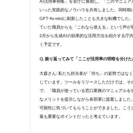
AI活用事例集」を全庁に展開し、「このマニュ
いった実践的なノウハウを共有しました。同時期に、AIの
GPT-4o miniに刷新したことも大きな転機
ていた職員からも「これなら使える」という声が挙
2月から生成AIの効果的な活用方法を紹介する庁
く予定です。
Q. 振り返ってみて「ここが活用率の明暗を分け
大森さん: 私たち担当者が「待ち」の姿勢ではな
じています。ツールをリリースしただけでは、そ
で、「職員が使っている窓口業務のマニュアルを
なメリットを提示しながら各部署に提案しました
可能性に気づいてもらうことができました。こう
最も重要なポイントだったと考えています。