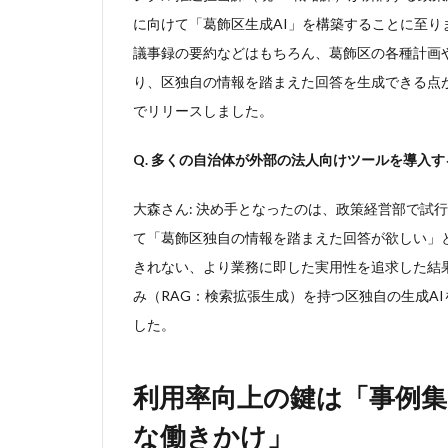
れた
に向けて「葛飾区生成AI」を構築することに至り
区独
自の
議事録の要約などはもちろん、葛飾区の各種計画
生成
り、区独自の情報を踏まえた回答を生成できる点が
AI
導入
でリリースしました。
への
道
Q. 多くの自治体が外部の法人向けツールを導入
2
利用
大森さん: 決め手となったのは、政策経営部で試
率向
て「葛飾区独自の情報を踏まえた回答が欲しい」
上の
きれない、より業務に即した実用性を追求した結
鍵は
「事
み（RAG：検索拡張生成）を持つ区独自の生成A
例
した。
集」
「性
能向
利用率向上の鍵は「事例集
上」
そし
な働きかけ」
て