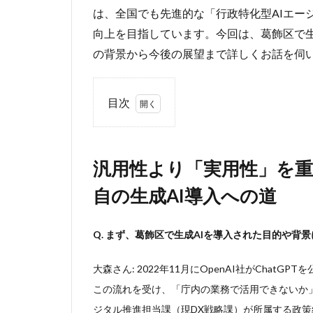
は、全国でも先進的な「行政特化型AIエー
向上を目指しています。今回は、葛飾区で生
の背景から今後の展望まで詳しくお話を伺
目次
1
汎用
性よ
汎用性より「実用性」を
り
「実
自の生成AI導入への道
用
性」
を重
Q. まず、葛飾区で生成AIを導入された目的や背
視。
現場
大森さん: 2022年11月にOpenAI社がCha
の声
から
この流れを受け、「庁内の業務で活用できないか
生ま
ジタル推進担当課（現DX戦略課）が所属する政