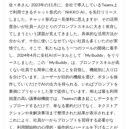
ドラ
佐々木さん: 2023年の11月に、全社で導入しているTeams上
イン
で利用できるチャット形式の「NIKKO-AI」を先行リリース
策定
しました。チャット形式は一見便利に思えますが、その活用
4
度合いが社員一人ひとりのプロンプトスキルに大きく依存し
全社
てしまうという課題が見えてきました。具体的な活用方法が
共通
業務
分からず、十分に使いこなせていない社員も多くいたのが実
から
情でした。そこで、私たちはもう一つのツールの開発に着手
専門
し、2024年4月に全社AIポータルとして「My Buddy」をリリ
業務
ま
ースしました。この「My Buddy」は、プロンプトスキルが高
で。
くない社員でも簡単に使えることを目指し、機能別に入り口
年間
数万
を分けています。ユーザーが目的の機能を選び、ボタンを操
時間
作していくだけでAIの出力を得られる、いわばプロンプトを
の削
裏側にプリセットした形で提供しています。例えば最も利用
減効
果
頻度の高い議事録機能では、Teamsの書き起こしデータをア
と、
ップロードするだけで、単なる要約だけでなく、ネクストア
社員
のAI
クションや未解決事項まで整理された結果が表示されます。
への
これにより、社員が一からプロンプトを習得する必要がな
解像
く、利用開始時の心理的・操作的なハードルを下げることが
度向