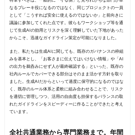
力に
なるブレーキ役になるのではなく、同じプロジェクトの一員
後押
として「こうすれば安全に使えるのではないか」と前向きに
し
議論に参加してくれた点です。彼らもワークショップ等を通
6
AIを業
じて生成AIの効用とリスクを深く理解していた下地があった
務プロセス
に“埋め込
からこそ、迅速なガイドライン策定が可能になりました。
む”。
「Embedded
また、私たちは生成AIに関しても、既存のガバナンスの枠組
AI」で、人と
AIの新たな協
みを基本とし、「お客さまに伝えてはいけない情報」や「AI
業スタイル
の出力を鵜呑みにせず人が最終確認する」といった、既存の
を目指す
社内ルールでカバーできる部分はそのまま活かす方針を取り
7
ました。生成AIだからといって過度に保守的になるのではな
AI時
く、既存のルール体系と柔軟に組み合わせることで、リスク
代を
勝ち
を適切に管理しつつ、活用の自由度も担保するバランスの取
抜く
れたガイドラインをスピーディーに作ることができたと考え
ため
ています。
に。
社員
一人
ひと
全社共通業務から専門業務まで。年間
りの