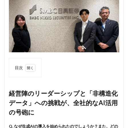
目次
1
経営
陣の
リー
経営陣のリーダーシップと「非構造化
ダー
データ」への挑戦が、全社的なAI活用
シッ
プと
の号砲に
「非
構造
化デ
Q. なぜ生成AIの導入を始められたのでしょうか？また、どの
ー