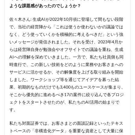
タ」
ような課題感があったのでしょうか？
への
挑戦
佐々木さん: 生成AIが2022年10月頃に登場して間もない段階
が、
全社
で、当社の経営陣から「これは使うか使わないかの議論では
的な
なく、どう使っていくかを積極的に考えるべきだ」という強
AI活
いメッセージが発信されました。それを受け、2023年4月か
用の
号砲
らは経営陣自身が勉強会やオフサイトでの議論を重ね、生成
に
AIへの理解を深めていきました。一方で、私たち社員側も同
2
プ
時進行で、この新しい技術をどのように業務やお客さまへの
ロンプ
サービスに活かせるか、その解像度を上げる取り組みを開始
トスキ
しました。ワークショップ等を通じてアイデアを募った結
ルに依
存しな
果、初期的なものだけでも3,400ものユースケースが集まり、
い独自AI
そこから優先的に進めるべき17の案件に絞り込んで各プロジ
ポータ
ル「My
ェクトをスタートさせたのが、私たちのAI活用の始まりで
Buddy」
す。
で、誰
もが使
私たち対面証券では、お客さまとの面談記録といったテキス
える環
境を構
トベースの「非構造化データ」を重要な資産として大量に保
築