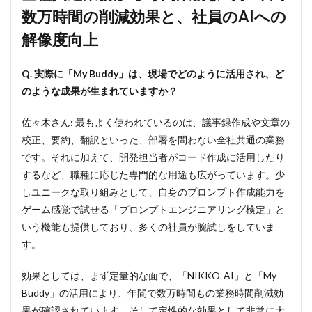
価値
数万時間の削減効果と、社員のAIへの
を最
大化
解像度向上
する
挑戦
Q. 実際に「My Buddy」は、現場でどのように活用され、ど
のような成果が生まれていますか？
佐々木さん: 最もよく使われているのは、議事録作成や文章の
校正、要約、翻訳といった、部署を問わない全社共通の業務
です。それに加えて、開発担当者がコード作成に活用したり
するなど、職種に応じた専門的な用途も広がっています。少
しユニークな取り組みとして、自身のプロンプト作成能力を
ゲーム感覚で試せる「プロンプトエンジニアリング検定」と
いう機能も提供しており、多くの社員が腕試しをしていま
す。
効果としては、まず定量的な面で、「NIKKO-AI」と「My
Buddy」の活用により、年間で数万時間もの業務時間削減効
果が確認されています。そして定性的な効果として非常に大