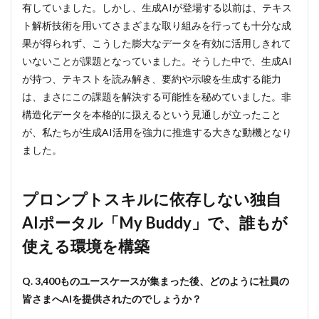
有していました。しかし、生成AIが登場する以前は、テキス
3
ト解析技術を用いてさまざまな取り組みを行っても十分な成
「守
果が得られず、こうした膨大なデータを有効に活用しきれて
る
側」
いないことが課題となっていました。そうした中で、生成AI
もプ
が持つ、テキストを読み解き、要約や示唆を生成する能力
ロジ
は、まさにこの課題を解決する可能性を秘めていました。非
ェク
トの
構造化データを本格的に扱えるという見通しが立ったこと
一員
が、私たちが生成AI活用を強力に推進する大きな動機となり
に。
ました。
既存
ルー
ルと
の融
プロンプトスキルに依存しない独自
合で
実現
AIポータル「My Buddy」で、誰もが
し
た、
使える環境を構築
スピ
ーデ
ィー
Q. 3,400ものユースケースが集まった後、どのように社員の
で柔
皆さまへAIを提供されたのでしょうか？
軟な
ガイ