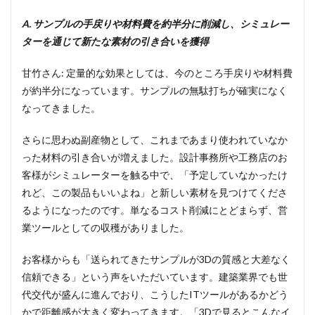
る
A. サンプルの手戻りや材料費を約半分に削減し、シミュレー
ターを通じて新たな素材の引き合いを獲得
甘竹さん: 定量的な効果としては、今のところ手戻りや材料費
が約半分になっています。サンプルの無駄打ちが確実になく
なってきました。
さらに思わぬ副産物として、これまであまり使われていなか
った材料の引き合いが増えました。設計事務所や工務店のお
客様がシミュレーターを触る中で、「予定していなかったけ
れど、この製品もいいよね」と新しい素材を見つけてくださ
るようになったのです。単なるコスト削減にとどまらず、営
業ツールとしての収穫がありました。
お客様からも「送られてきたサンプルが3Dの質感と大差なく
信頼できる」という声をいただいています。建築業界でも世
代交代が盛んに進んでおり、こうしたITツールがあるかどう
かで距離感が大きく変わってきます。「3Dで見るとこんなイ