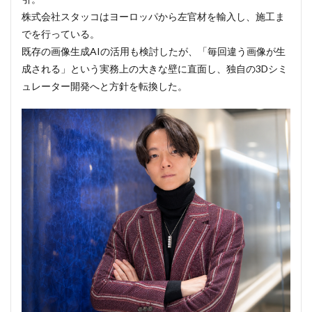
プル
株式会社スタッコはヨーロッパから左官材を輸入し、施工ま
作成
でを行っている。
の手
戻り
既存の画像生成AIの活用も検討したが、「毎回違う画像が生
や材
成される」という実務上の大きな壁に直面し、独自の3Dシミ
料費
が約
ュレーター開発へと方針を転換した。
半分
に。
埋も
れて
いた
素材
の引
き合
いも
増加
2
独自
の
3D
シミ
ュレ
ータ