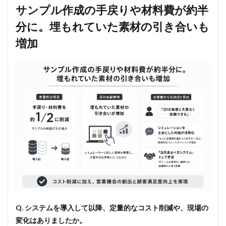
り越
サンプル作成の手戻りや材料費が約半
えた
分に。埋もれていた素材の引き合いも
のか
4
増加
今後
の展
望：
自社
シス
テム
を無
償提
供
し、
日本
の職
人が
世界
で活
躍す
る
DX
Q. システムを導入して以降、定量的なコスト削減や、現場の
を支
変化はありましたか。
援す