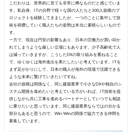
こだわりは、世界的に見ても非常に稀なものだと感じていま
す。私自身、ITの分野で様々な国の人たちと300人規模のプ
ロジェクトを経験してきましたが、一つのことに集中して技
術を研鑽していく職人たちの姿勢は本当に素晴らしいもので
す。
一方で、現在は円安の影響もあり、日本の労働力が買い叩か
れてしまうような厳しい立場にもあります。少子高齢化で人
は減っていきますが、こうしたDXの取り組みを重ねること
で、ゆくゆくは海外進出を果たしたいと考えています。ITを
まず足がかりにして、日本の職人が海外の現場で活躍できる
ような未来に繋げていきたいですね。
会社の規模は関係なく、同じ建築業界で小さなDXや独自のシ
ステム開発を進めたいと考えている方がいれば、IT技術を提
供しながら共に工事を進めるパートナーとしていつでも相談
に乗りたいと思っています。同じ建築業界ならではの分かる
部分もあると思うので、Win-Winの関係で協力できる仲間を
募集しています。