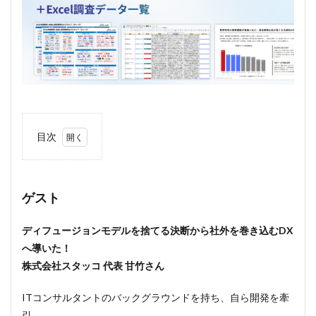
目次
0.1
ゲス
ト
ゲスト
0.2
この
ディフュージョンモデルを捨てる決断から社外を巻き込むDX
事例
へ導いた！
のポ
イン
株式会社スタッコ 代表 甘竹さん
ト
ITコンサルタントのバックグラウンドを持ち、自ら開発を牽
1
サン
引。