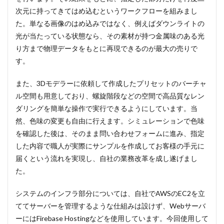
次元に持ってきてはめ込むというワークフローを組みまし
た。単なる画像のはめ込みではなく、例えばダウンライトの
光が当たっている状態なら、その素材が持つ金属味のある光
り方まで物理データをもとに再現できるのが最大の売りで
す。
また、3Dモデラーに依頼して作成したプリセットのバーチャ
ル空間も用意しており、螺旋階段などの空間で高品質なレン
ダリングを簡単な操作で実行できるようにしています。当
然、色味の変更も自由に行えます。シミュレーションで色味
を確認した後は、そのまま問い合わせフォームに進み、指定
した内容で職人が実際にサンプルを作成してお客様の手元に
届くという流れを実現し、自社の業務改革を成し遂げまし
た。
システムのインフラ部分については、自社でAWSのEC2を立
ててサーバーを管理するような仕組みは設けず、Webサーバ
ーにはFirebase Hostingなどを使用しています。今回使用して