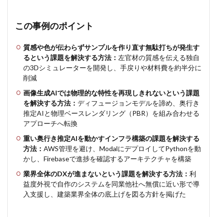
ーの
ワー
クフ
この事例のポイント
ロー
をど
質感や色が伝わらずサンプルを作り直す無駄打ちが発生す
のよ
るという課題を解決する方法：
左官材の質感を伝える独自
うに
構築
の3Dシミュレーターを開発し、手戻りや材料費を約半分に
した
削減
のか
画像生成AIでは物理的な特性を再現しきれないという課題
3
を解決する方法：
ディフュージョンモデルを諦め、奥行き
実務
推定AIと物理ベースレンダリング（PBR）を組み合わせる
で求
アプローチへ転換
める
100%
重い奥行き推定AIを動かすインフラ構築の課題を解決する
の精
方法：
AWS管理を避け、ModalにデプロイしてPythonを動
度に
かし、Firebaseで進捗を確認するアーキテクチャを構築
達し
ない
業界全体のDXが進まないという課題を解決する方法：
利
壁
益度外視で自作のシステムを同業他社へ無償に近い形で導
を、
入支援し、建築業界全体の底上げを図る方針を掲げた
どの
よう
に乗