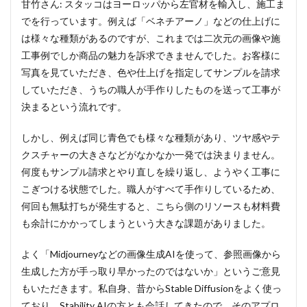
甘竹さん: スタッコはヨーロッパから左官材を輸入し、施工ま
でを行っています。例えば「ベネチアーノ」などの仕上げに
は様々な種類があるのですが、これまでは二次元の画像や施
工事例でしか商品の魅力を訴求できませんでした。お客様に
写真を見ていただき、色や仕上げを指定してサンプルを請求
していただき、うちの職人が手作りしたものを送って工事が
決まるという流れです。
しかし、例えば同じ青色でも様々な種類があり、ツヤ感やテ
クスチャーの大きさなどがなかなか一発では決まりません。
何度もサンプル請求とやり直しを繰り返し、ようやく工事に
こぎつける状態でした。職人がすべて手作りしているため、
何回も無駄打ちが発生すると、こちら側のリソースも材料費
も余計にかかってしまうという大きな課題がありました。
よく「Midjourneyなどの画像生成AIを使って、参照画像から
生成した方が手っ取り早かったのではないか」というご意見
もいただきます。私自身、昔からStable Diffusionをよく使っ
ており、Stability AIの方とも会話してきたので、そのアプロ