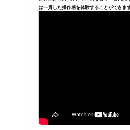
は一貫した操作感を体験することができま
2.3
③Bing
Image
Creator
への
DALL・
E 3モデ
ル導入
2.4
④Bing
Chat
Enterprise
がモバイ
ルアプリ
で利用可
能に
3
ま
と