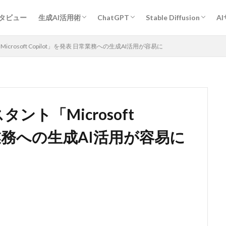
プロンプトエンジニアリング基礎
ChatGPT活用術
Midjourney活用術
Stable Diffusion活用術
Bard活用術
作業効率アップ全般
経営・企画・分析・マーケティング
開発
教育・学習
執筆・編集・翻訳
デザイン
エンタメ・ゲーム
旅行・観光・レジャー
ヘルスケア・スポーツ
キャリア・転職・相談
営業・コミュニケーション
その他
人物
作風指定
動物
グラフィックデザイン
ンタビュー
生成AI活用術
ChatGPT
Stable Diffusion
A
プロンプトエンジニアリング基礎
ChatGPT活用術
Midjourney活用術
Stable Diffusion活用術
Bard活用術
作業効率アップ全般
経営・企画・分析・マーケティング
開発
教育・学習
執筆・編集・翻訳
デザイン
エンタメ・ゲーム
旅行・観光・レジャー
ヘルスケア・スポーツ
キャリア・転職・相談
営業・コミュニケーション
その他
人物
作風指定
動物
グラフィックデザイン
「Microsoft Copilot」を発表 日常業務への生成AI活用が容易に
スタント「Microsoft
日常業務への生成AI活用が容易に