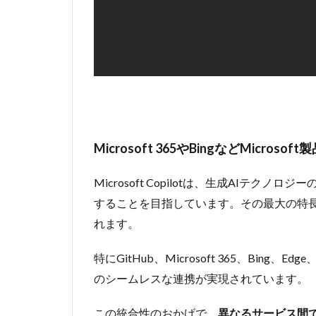
と
Edge
の新
機能
2.1
①Bing
の回答
がより
パーソ
Microsoft 365やBingなどMicros
ナライ
ズされ
る
Microsoft Copilotは、生成AIテ
することを目指しています。その最大の特長と
2.2
②Microsoft
れます。
Shoppingへ
のCopilot導
特にGitHub、Microsoft 365、Bing
入でオンラ
のシームレスな連携が実現されています。
インショッ
ピング体験
が向上
この統合性のおかげで、
異なるサービス間