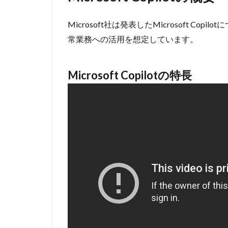
1.1
Microsoft社は発表したMicrosoft 
Microsoft
Copilotの
常業務への活用を想定しています。
特長
1.1.1
Microsoft Copilotの特長
Microsoft
365や
Bingなど
Microsoft
製品群と
の高い統
合性
1.2
Microsoft
Copilotの
展開予定
2
Bing