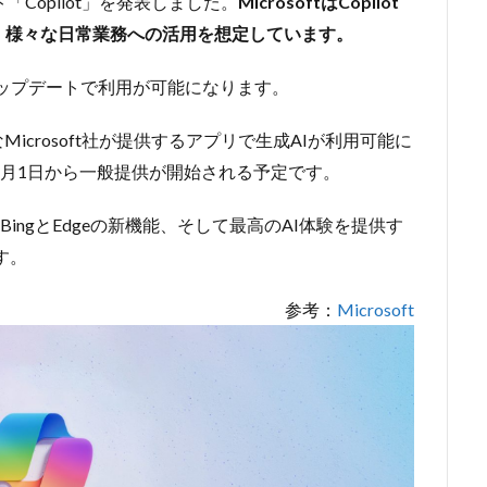
ント「Copilot」を発表しました。
MicrosoftはCopilot
、様々な日常業務への活用を想定しています。
11へのアップデートで利用が可能になります。
主要なMicrosoft社が提供するアプリで生成AIが利用可能に
11月1日から一般提供が開始される予定です。
時に、BingとEdgeの新機能、そして最高のAI体験を提供す
す。
参考：
Microsoft