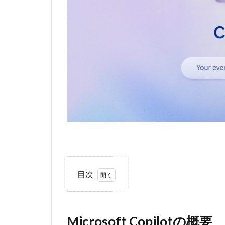
目次
1
Microsoft
Copilotの
Microsoft Copilotの概要
概要