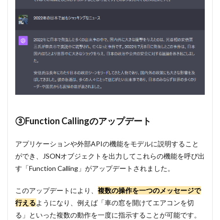
ト
2
マル
チモ
ーダ
ルの
API
2.1
①画
像認
識：
GPT-4
③Function Callingのアップデート
Turbo
with
vision
アプリケーションや外部APIの機能をモデルに説明すること
ができ、JSONオブジェクトを出力してこれらの機能を呼び出
2.2
②画像
す「Function Calling」がアップデートされました。
生成：
DALL・
このアップデートにより、
複数の操作を一つのメッセージで
E3
行える
ようになり、例えば「車の窓を開けてエアコンを切
2.3
る」といった複数の動作を一度に指示することが可能です。
③音声