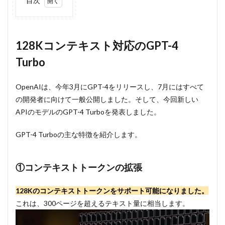
目次
1
128K
コン
テキ
128Kコンテキスト対応のGPT-4
スト
Turbo
対応
の
GPT-
OpenAIは、今年3月にGPT-4をリリースし、7月にはすべて
4
Turbo
の開発者に向けて一般公開しました。そして、今回新しい
1.1
APIのモデルのGPT-4 Turboを発表しました。
①コ
ンテ
GPT-4 Turboの主な特徴を紹介します。
キス
トト
ーク
①コンテキストトークンの拡張
ンの
拡張
128Kのコンテキストトークンをサポート可能になりました。
1.2
②知
これは、300ページを超えるテキスト量に相当します。
識の
カッ