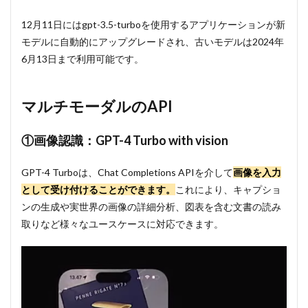
限の
引き
12月11日にはgpt-3.5-turboを使用するアプリケーションが新
上げ
モデルに自動的にアップグレードされ、古いモデルは2024年
6
自分
6月13日まで利用可能です。
だけの
ChatGPT
を作成で
きる
マルチモーダルのAPI
「GPTs」
6.1
①画像認識：GPT-4 Turbo with vision
GPTs
と
GPT-4 Turboは、Chat Completions APIを介して
画像を入力
は？
として受け付けることができます。
これにより、キャプショ
6.2
ンの生成や実世界の画像の詳細分析、図表を含む文書の読み
GPT
Store
取りなど様々なユースケースに対応できます。
のリ
リー
ス
6.3
プラ
イバ