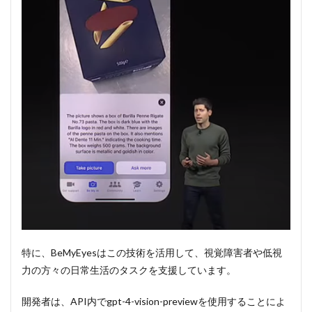
シー
と安
全性
を考
慮し
た設
計
6.4
GPTs
と実
世界
の統
合
6.5
実際
のデ
モ
特に、BeMyEyesはこの技術を活用して、視覚障害者や低視
7
力の方々の日常生活のタスクを支援しています。
まと
め
開発者は、API内でgpt-4-vision-previewを使用することによ