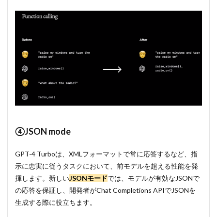
合成：
Text-
to-
speech
(TTS)
3
開発
者向けの
Assistants
API
4
モデ
ルの
カス
④JSON mode
タマ
イズ
GPT-4 Turboは、XMLフォーマットで常に応答するなど、指
4.1
示に忠実に従うタスクにおいて、前モデルを超える性能を発
GPT-4
揮します。新しい
JSONモード
では、モデルが有効なJSONで
のフ
ァイ
の応答を保証し、開発者がChat Completions APIでJSONを
ンチ
生成する際に役立ちます。
ュー
ニン