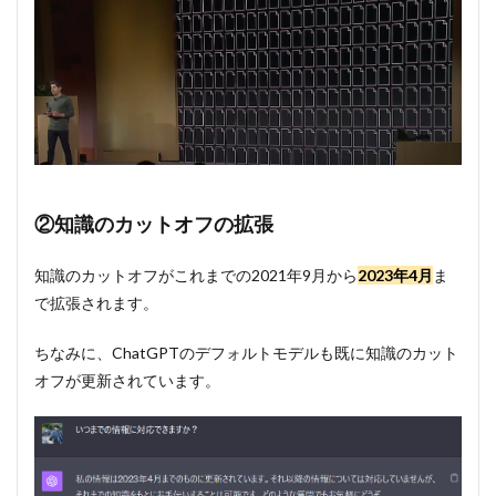
トオ
フの
拡張
1.3
③Function
Callingのア
ップデート
1.4
④JSON
②知識のカットオフの拡張
mode
1.5
⑤再
知識のカットオフがこれまでの2021年9月から
2023年4月
ま
現性のある
応答とlog
で拡張されます。
probabilities
ちなみに、ChatGPTのデフォルトモデルも既に知識のカット
1.6
GPT-
オフが更新されています。
3.5
Turbo
もア
ップ
デー