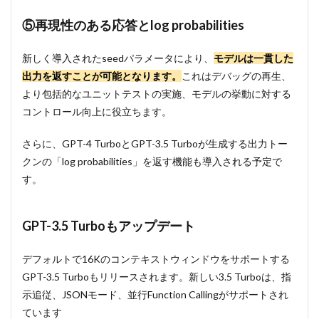
グ
⑤再現性のある応答とlog probabilities
4.2
カス
タム
新しく導入されたseedパラメータにより、
モデルは一貫した
モデ
出力を返すことが可能となります。
これはデバッグの再生、
ルプ
より包括的なユニットテストの実施、モデルの挙動に対する
ログ
ラム
コントロール向上に役立ちます。
5
さらに、GPT-4 TurboとGPT-3.5 Turboが生成する出力トー
価格
とレ
クンの「log probabilities」を返す機能も導入される予定で
ート
す。
制限
5.1
価格
GPT-3.5 Turboもアップデート
の引
き下
デフォルトで16Kのコンテキストウィンドウをサポートする
げ
GPT-3.5 Turboもリリースされます。新しい3.5 Turboは、指
5.2
示追従、JSONモード、並行Function Callingがサポートされ
レー
ト制
ています